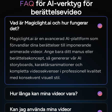
FAQ
för AI-verktyg för
berättelsevideo
Vad är Magiclight.ai och hur fungerar
det?
Magiclight.ai är en avancerad AI-plattform som
förvandlar dina berättelser till imponerande
animerade videor. Ange bara ditt manus eller
berättelsekoncept, så genererar vår AI
storyboards, karaktärsanimationer och
kompletta videosekvenser i professionell kvalitet
med konsekvent visuell stil.
Hur långa kan mina videor vara?
Från snabba sociala klipp till hela avsnitt på 50
Kan jag använda mina videor
minuter. MagicLight är optimerat för långt