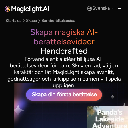
Magiclight.AI
Svenska
MagicLight.AI
Startsida
Skapa
Barnberättelsesida
Skapa magiska AI-
berättelsevideor
Handcrafted
Förvandla enkla idéer till ljusa AI-
berättelsevideor för barn. Skriv en rad, välj en
karaktär och låt MagicLight skapa avsnitt,
godnattsagor och lärklipp som barnen vill spela
upp igen.
Skapa din första berättelse