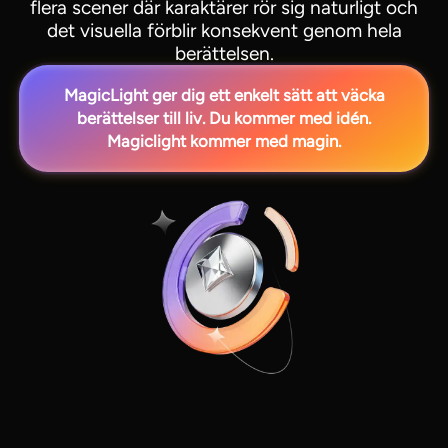
flera scener där karaktärer rör sig naturligt och
det visuella förblir konsekvent genom hela
berättelsen.
MagicLight ger dig ett enkelt sätt att väcka
berättelser till liv. Du kommer med idén.
Magiclight kommer med magin.
View all tools