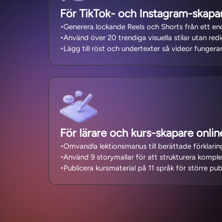
För TikTok- och Instagram-skapa
Generera lockande Reels och Shorts från ett end
Använd över 20 trendiga visuella stilar utan redi
Lägg till röst och undertexter så videor fungerar
För lärare och kurs-skapare onlin
Omvandla lektionsmanus till berättade förklarin
Använd 9 storymallar för att strukturera komple
Publicera kursmaterial på 11 språk för större publ