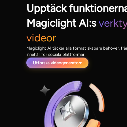
Upptäck funktionern
Magiclight AI:s
verkty
videor
Magiclight AI täcker alla format skapare behöver, från
innehåll för sociala plattformar.
Utforska videogeneratorn