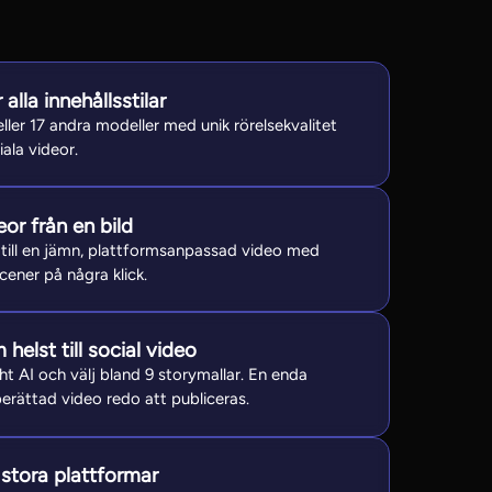
alla innehållsstilar
 eller 17 andra modeller med unik rörelsekvalitet
ala videor.
or från en bild
 till en jämn, plattformsanpassad video med
scener på några klick.
helst till social video
ght AI och välj bland 9 storymallar. En enda
berättad video redo att publiceras.
 stora plattformar