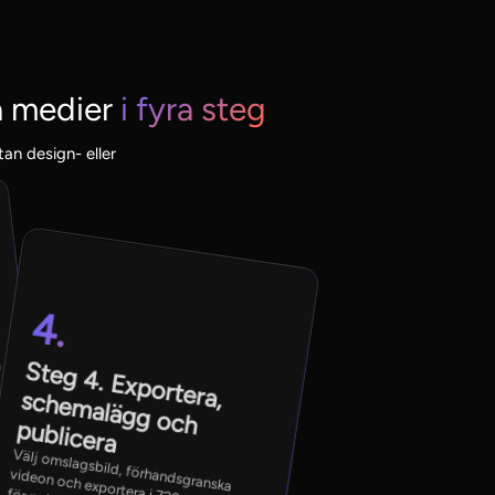
a medier
i fyra steg
tan design- eller
4.
g
S
teg 4
. Exportera, schem
alägg och
publicera
Välj omslagsbild, förhandsgranska
videon och exportera i 720p eller 1080p