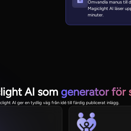
Omvandla manus till d
Magiclight AI läser upp
minuter.
light AI som
generator för 
ght AI ger en tydlig väg från idé till färdig publicerat inlägg.