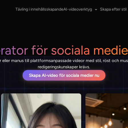
Tävling i innehållsskapande
AI-videoverktyg
Skapa efter stil
rator för sociala medie
 eller manus till plattformsanpassade videor med stil, röst och musi
redigeringskunskaper krävs.
Skapa AI-video för sociala medier nu