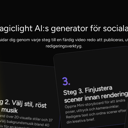
giclight AI:s generator för social
idar dig genom varje steg till en färdig video redo att publiceras, u
redigeringsverktyg.
3.
Steg 3. Finjustera
scener innan renderin
 2. Välj stil, röst
Öppna Mini-storyboard för att ändra
poser, uttryck och kameravinklar.
 musik
Redigera text och ordna scener efter
and över 20 visuella stilar och 37
din kreativa brief.