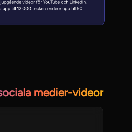
jupgående videor för YouTube och LinkedIn.
 upp till 12 000 tecken i videor upp till 50
sociala medier-videor