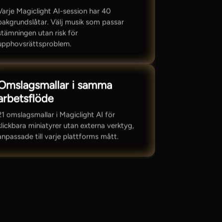
Varje Magiclight AI-session har 40
bakgrundslåtar. Välj musik som passar
stämningen utan risk för
upphovsrättsproblem.
Omslagsmallar i samma
arbetsflöde
21 omslagsmallar i Magiclight AI för
klickbara miniatyrer utan externa verktyg,
anpassade till varje plattforms mått.