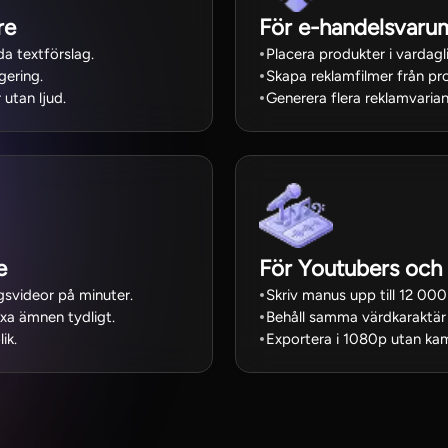
re
För e-handelsvaru
a textförslag.
Placera produkter i vardagl
gering.
Skapa reklamfilmer från pro
 utan ljud.
Generera flera reklamvariant
e
För Youtubers och 
gsvideor på minuter.
Skriv manus upp till 12 000
xa ämnen tydligt.
Behåll samma värdkaraktär 
ik.
Exportera i 1080p utan kam