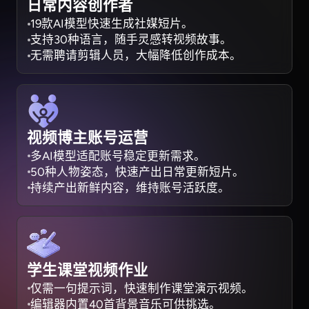
日常内容创作者
19款AI模型快速生成社媒短片。
支持30种语言，随手灵感转视频故事。
无需聘请剪辑人员，大幅降低创作成本。
视频博主账号运营
多AI模型适配账号稳定更新需求。
50种人物姿态，快速产出日常更新短片。
持续产出新鲜内容，维持账号活跃度。
学生课堂视频作业
仅需一句提示词，快速制作课堂演示视频。
编辑器内置40首背景音乐可供挑选。