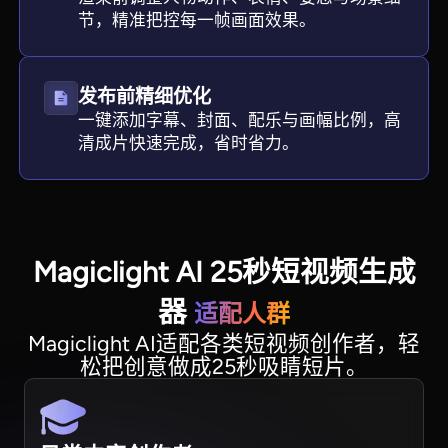
节，精准把控每一帧画面效果。
发布前精细优化
一键添加字幕、封面、配乐与画幅比例，高
清成片快速完成，省时省力。
Magiclight AI 25秒短视频生成
器
适配人群
Magiclight AI适配各类短视频创作者，轻
松把创意做成25秒吸睛短片。