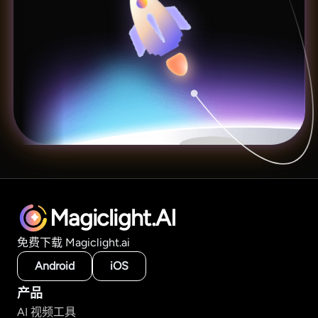
Magiclight.AI
免费下载 Magiclight.ai
Android
iOS
产品
AI 视频工具