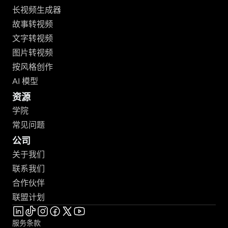
长视频生成器
故事转视频
文字转视频
图片转视频
按风格创作
AI 模型
资源
学院
常见问题
公司
关于我们
联系我们
合作伙伴
联盟计划
服务条款