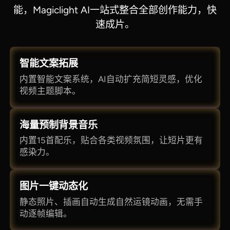
能，Magiclight AI一站式整合全部创作能力，快
速成片。
智能文案拓展
内置智能文案系统，AI自动扩充简短灵感，优化
视频主题脚本。
海量预制背景音乐
内置15首配乐，贴合各类视频氛围，让短片更有
感染力。
图片一键动态化
静态照片、插画自动生成自然运镜动画，无需手
动逐帧编辑。