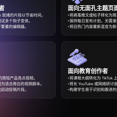
者
面向无面孔主题页
ok 就绪的片段以节省时间。
将病毒推文或帖子转化为简
测试多个钩子变体。
保持每日发布计划，无需录
开繁重的编辑器。
将旧热门内容重新混音为新
面向教育创作者
 上的简短产品亮点视频。
将课程大纲转化为 TikTo
用为适合旁白的视频脚本。
将长 YouTube 或网络
速启动促销片段。
构建学生易于识别和跟进的