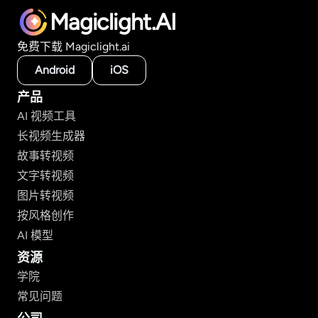
Magiclight.AI
免费下载 Magiclight.ai
Android
iOS
产品
AI 视频工具
长视频生成器
故事转视频
文字转视频
图片转视频
按风格创作
AI 模型
资源
学院
常见问题