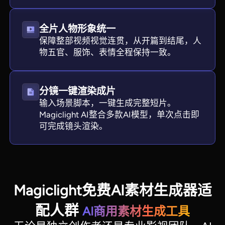
全片人物形象统一
保障整部视频视觉连贯，从开篇到结尾，人
物五官、服饰、表情全程保持一致。
分镜一键渲染成片
输入场景脚本，一键生成完整短片。
Magiclight AI整合多款AI模型，单次点击即
可完成镜头渲染。
Magiclight免费AI素材生成器适
配人群
AI商用素材生成工具