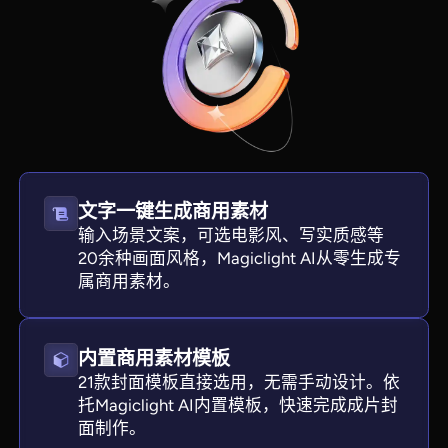
文字一键生成商用素材
输入场景文案，可选电影风、写实质感等
20余种画面风格，Magiclight AI从零生成专
View all tools
属商用素材。
内置商用素材模板
21款封面模板直接选用，无需手动设计。依
托Magiclight AI内置模板，快速完成成片封
面制作。