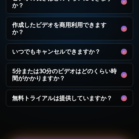
か？
短いソーシャルクリップから50分間のフルエピ
作成したビデオを商用利用できます
ソードまで。MagicLightは長編ストーリーテリ
か？
ングに最適化されており、シーンを超えてキャ
ラクターの一貫性を維持するため、技術的な制
はい！あなたが作成したコンテンツの100%を所
限なく完全な物語を制作できます。
いつでもキャンセルできますか？
有します。YouTubeチャンネルの収益化、広告
の実行、コースの販売など、有料プランで生成
もちろんです。私たちは束縛的な契約ではな
されたすべてのビデオに対して完全な商用利用
5分または30分のビデオはどのくらい時
く、創造的自由を信じています。ダッシュボー
権を持っています。
間がかかりますか？
ドから直接サブスクリプションを管理し、いつ
でもキャンセルできます。隠れた費用や後味の
数ヶ月ではなく、数分です。従来のアニメーシ
悪さはありません。
無料トライアルは提供していますか？
ョンが数週間かかるのに対し、MagicLightはコ
ーヒーを飲むほどの時間で高品質な5分のストー
はい、すぐに作成を始められます。無料クレジ
リーを生成します。AIが高速に動作するため、
ットを提供しており、AIモデルをテストし、最
より頻繁に公開できます。
初の数シーンを生成し、サブスクリプションに
コミットする前にMagicLightの品質を体験でき