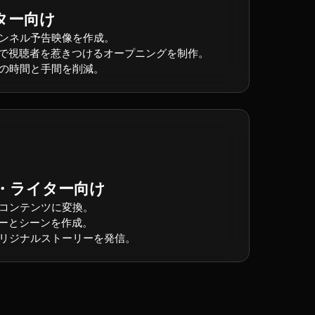
イター向け
ンネル予告映像を作成。
ーで視聴者を惹きつけるオープニングを制作。
の時間と手間を削減。
・ライター向け
コンテンツに変換。
ターとシーンを作成。
リジナルストーリーを発信。