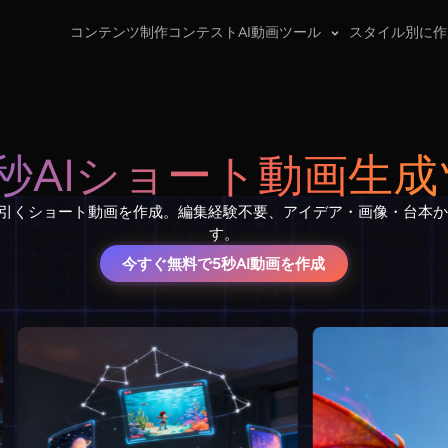
コンテンツ制作コンテスト
AI動画ツール
スタイル別に作
秒AIショート動画生
で数秒で目を引くショート動画を作成。編集経験不要、アイデア・画像・台
す。
今すぐ無料で5秒AI動画を作成