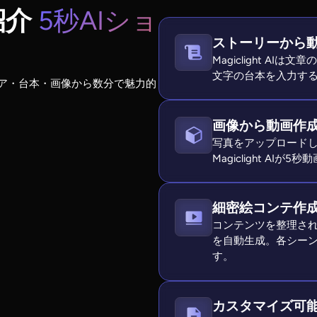
を紹介
5秒AIショ
ストーリーから
Magiclight A
文字の台本を入力す
、アイデア・台本・画像から数分で魅力的
画像から動画作
写真をアップロードし
Magiclight AIが
細密絵コンテ作
コンテンツを整理さ
を自動生成。各シーンはM
す。
カスタマイズ可