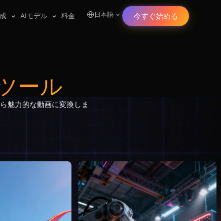
日本語
成
AIモデル
料金
今すぐ始める
成ツール
本から魅力的な動画に変換しま