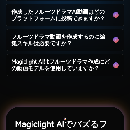
がエンゲージメントが高い傾向にあります。
可能です。Magiclight AIは各フルーツキャラの
作成したフルーツドラマAI動画はどの
外見、表情、音声設定をエピソードをまたいで
プラットフォームに投稿できますか？
保持するため、新しい動画を公開しても視聴者
が登場人物を瞬時に認識できます。
Magiclight AIはInstagramリール、TikTok、
フルーツドラマ動画を作成するのに編
YouTubeショーツに適した1080p動画を出力する
集スキルは必要ですか？
ため、作成後にフォーマット変換せずそのまま
アップロード可能です。
特別なスキルは不要です。Magiclight AIが台本
Magiclight AIはフルーツドラマ作成にど
作成、キャラクターへの音声割り当て、完成し
の動画モデルを使用していますか？
たAIフルーツドラマの出力まで制作判断を全自
動で処理します。
Magiclight AIのフルーツドラマ動画はSeedance
2.0、Kling 3.0、Veo 3.1を含む計19種類の動画モ
デルで処理されています。
Magiclight AIでバズるフ