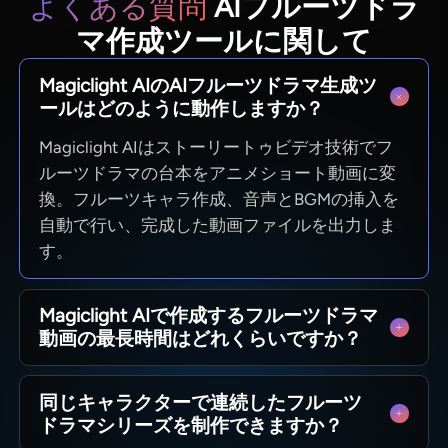
よくある質問
AIフルーツドラ
マ作成ツールに関して
Magiclight AIのAIフルーツドラマ生成ツ
ールはどのように動作しますか？
Magiclight AIはストーリートゥビデオ技術でフ
ルーツドラマの台本をアニメショート動画に変
換。フルーツキャラ作成、音声とBGMの挿入を
自動で行い、完成した動画ファイルを出力しま
す。
Magiclight AIで作成するフルーツドラマ
動画の最長時間はどれくらいですか？
Magiclight AIで最大50分の動画を作成可能です
同じキャラクターで連続したフルーツ
が、バズるフルーツドラマは10～30秒程度が主
ドラマシリーズを制作できますか？
流です。TikTokやリールでは短いクリップの方