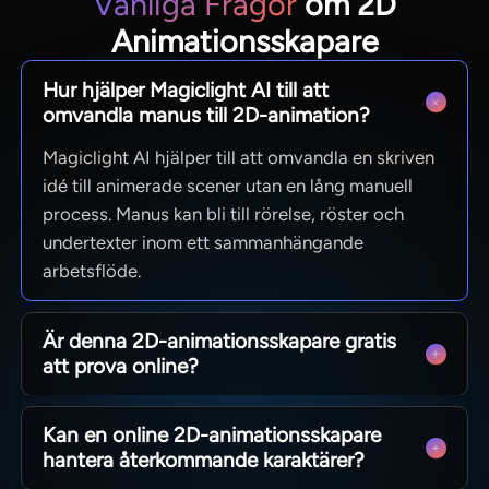
Vanliga Frågor
om 2D
Animationsskapare
Hur hjälper Magiclight AI till att
omvandla manus till 2D-animation?
Magiclight AI hjälper till att omvandla en skriven
idé till animerade scener utan en lång manuell
process. Manus kan bli till rörelse, röster och
undertexter inom ett sammanhängande
arbetsflöde.
Är denna 2D-animationsskapare gratis
att prova online?
Ja, du kan testa arbetsflödet i Magiclight AI innan
Kan en online 2D-animationsskapare
du åtar dig ett större projekt. Du kan prova
hantera återkommande karaktärer?
exempel på animerade videor innan du fortsätter.