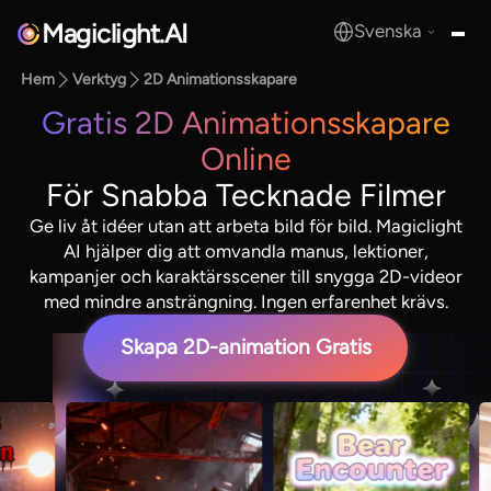
Magiclight.AI
Svenska
MagicLight.AI
Hem
Verktyg
2D Animationsskapare
Gratis 2D Animationsskapare
Online
För Snabba Tecknade Filmer
Ge liv åt idéer utan att arbeta bild för bild. Magiclight
AI hjälper dig att omvandla manus, lektioner,
kampanjer och karaktärsscener till snygga 2D-videor
med mindre ansträngning. Ingen erfarenhet krävs.
Skapa 2D-animation Gratis