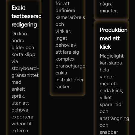
för att
några
Exakt
definiera
minuter.
textbaserad
kamerarörelser
redigering
och
Produktion
vinklar.
Du kan
med ett
Inget
ändra
behov av
klick
bilder och
att lära sig
korta klipp
Magiclight
komplex
via
kan skapa
branschjargong;
storyboard-
hela
enkla
gränssnittet
videor
instruktioner
med
med ett
räcker.
enkelt
enda klick,
språk,
vilket
utan att
sparar tid
behöva
och
exportera
ansträngning
videor till
och
externa
snabbar