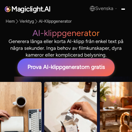
Magiclight.AI
Svenska
MagicLight.AI
Hem
Verktyg
AI-Klippgenerator
AI-klippgenerator
Generera långa eller korta AI-klipp från enkel text på
några sekunder. Inga behov av filmkunskaper, dyra
kameror eller komplicerad belysning.
Prova AI-klippgeneratorn gratis