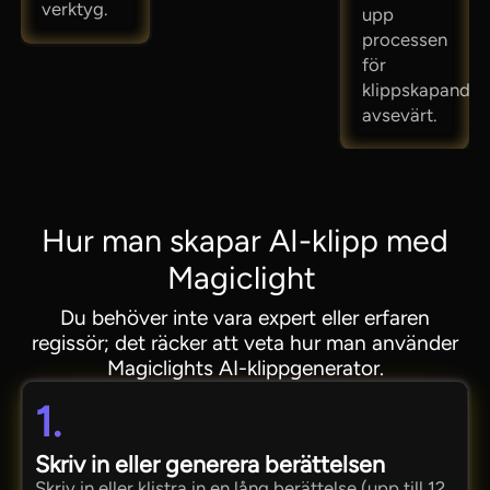
verktyg.
upp
processen
för
klippskapande
avsevärt.
Hur man skapar AI-klipp med
Magiclight
Du behöver inte vara expert eller erfaren
regissör; det räcker att veta hur man använder
Magiclights AI-klippgenerator.
1.
Skriv in eller generera berättelsen
Skriv in eller klistra in en lång berättelse (upp till 12