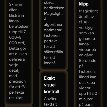
skriva
klipp
Skriv in
berättelsen.
eller
Magiclight
Magiclight
klistra in
är ett av
AI-
långa
få AI-
algoritmer
berättelser
verktyg
optimerar
(upp till 7
som kan
historien
000–8
generera
perfekt
000 ord).
långa
för att
Detta gör
videor på
säkerställa
att du kan
en gång.
felfritt
definiera
Beroende
innehåll.
varje
på
detalj
historiens
med
längd kan
Exakt
precision
du skapa
visuell
för att få
videor
kontroll
perfekta
upp till 50
resultat.
Använd
minuter
textfält
på bara