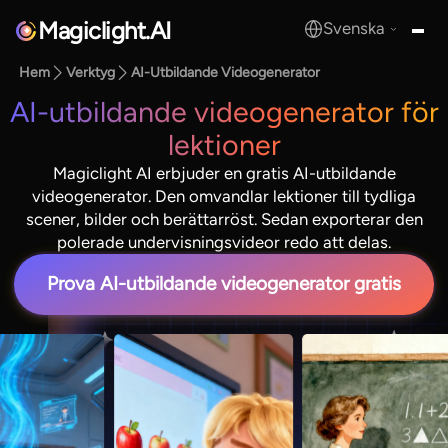
Magiclight.AI
Svenska
MagicLight.AI
Hem
Verktyg
AI-Utbildande Videogenerator
AI-utbildande videogenerator för
lektioner
Magiclight AI erbjuder en gratis AI-utbildande
videogenerator. Den omvandlar lektioner till tydliga
scener, bilder och berättarröst. Sedan exporterar den
polerade undervisningsvideor redo att delas.
Prova AI-utbildande videogenerator gratis