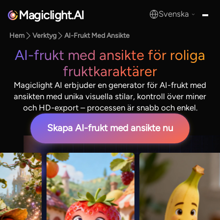
Magiclight.AI
Svenska
MagicLight.AI
Hem
Verktyg
AI-Frukt Med Ansikte
AI-frukt med ansikte för roliga
fruktkaraktärer
Magiclight AI erbjuder en generator för AI-frukt med
ansikten med unika visuella stilar, kontroll över miner
och HD-export – processen är snabb och enkel.
Skapa AI-frukt med ansikte nu