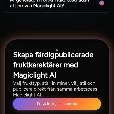
hel grupp av fruktkaraktärer i ett enda tillfälle.
att prova i Magiclight AI?
Nya användare testar verktyget utan kostnad
och får 300 poäng vid registrering för att
utforska alla funktioner.
Skapa färdigpublicerade
fruktkaraktärer med
Magiclight AI
Välj frukttyp, ställ in miner, välj stil och
publicera direkt från samma arbetspass i
Magiclight AI.
Prova fruktgeneratorn nu