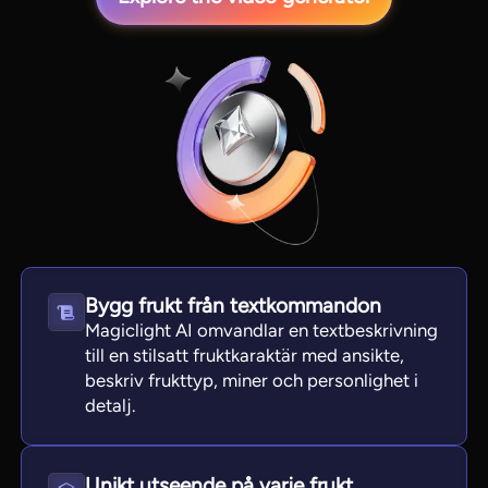
View all tools
Bygg frukt från textkommandon
Magiclight AI omvandlar en textbeskrivning
till en stilsatt fruktkaraktär med ansikte,
beskriv frukttyp, miner och personlighet i
detalj.
Unikt utseende på varje frukt