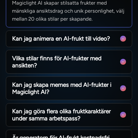
Magiclight AI skapar stilsatta frukter med
mänskliga ansiktsdrag och unik personlighet, välj
mellan 20 olika stilar per skapande.
Kan jag animera en AI-frukt till video?
Ja, Magiclight AI använder 19
Vilka stilar finns för AI-frukter med
animeringsmodeller för att skapa 10–15
ansikten?
sekunders-klipp som exporteras i HD.
Över 20 alternativ: tecknad film, Pixar-3D, serier,
Kan jag skapa memes med AI-frukter i
illustration, platt grafik och bildböcker, varje stil
Magiclight AI?
ger frukten ett eget utseende.
Absolut, generera meme-frukter från text, ändra
Kan jag göra flera olika fruktkaraktärer
miner och tillbehör samt välj stil efter ditt meme-
under samma arbetspass?
format.
Ja, återanvänd dina stilinställningar och bygg en
Är generatorn för AI-frukt kostnadsfri