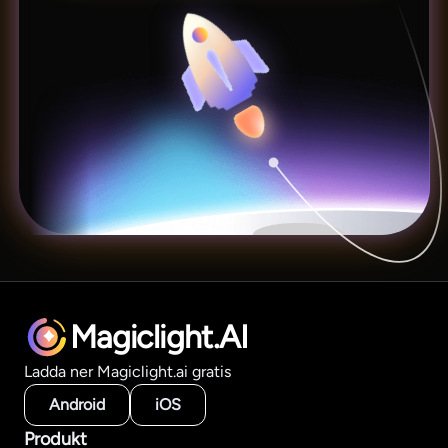
Magiclight.AI
Ladda ner Magiclight.ai gratis
Android
iOS
Produkt