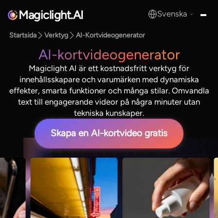
Magiclight.AI
Svenska
MagicLight.AI
Startsida
Verktyg
AI-Kortvideogenerator
AI-kortvideogenerator
Magiclight AI är ett kostnadsfritt verktyg för
innehållsskapare och varumärken med dynamiska
effekter, smarta funktioner och många stilar. Omvandla
text till engagerande videor på några minuter utan
tekniska kunskaper.
Skapa en AI-kortvideo gratis