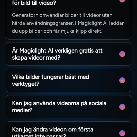
för bild till video?
Generatorn omvandlar bilder till videor utan
hårda användningsgränser. I Magiclight AI laddar
du upp bilder och får mjuka klipp direkt.
Är Magiclight AI verkligen gratis att
skapa videor med?
Du kan skapa bildvideor gratis inom din
Vilka bilder fungerar bäst med
kreditgräns. Testa alla kärnfunktioner innan du
verktyget?
väljer betald plan.
Tydliga porträtt och illustrationer ger jämnast
Kan jag använda videorna på sociala
animationer. Närbilder hanteras särskilt bra med
medier?
skarpa detaljer kvar.
Ja, perfekt för Reels, reklam och marknadsvideor.
Kan jag ändra videon om första
Stödjer populära format som vertikalt och
utkastet inte passar?