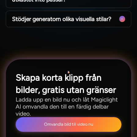
bredbild för sociala plattformar.
Justera prompt, stil eller längd och generera om
Stödjer generatorn olika visuella stilar?
klippet enkelt. Förbättra resultatet utan onödiga
omstarter.
Ja, välj mellan realistiska, filmiska och stiliserade
utseenden. Magiclight AI har över 20 specialstilar
för alla typer av innehåll.
Skapa korta klipp från
bilder, gratis utan gränser
Ladda upp en bild nu och låt Magiclight
AI omvandla den till en färdig delbar
video.
Omvandla bild till video nu