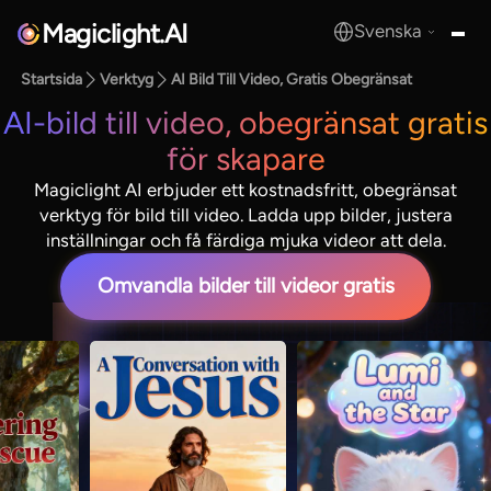
Magiclight.AI
Svenska
MagicLight.AI
Startsida
Verktyg
AI Bild Till Video, Gratis Obegränsat
AI-bild till video, obegränsat gratis
för skapare
Magiclight AI erbjuder ett kostnadsfritt, obegränsat
verktyg för bild till video. Ladda upp bilder, justera
inställningar och få färdiga mjuka videor att dela.
Omvandla bilder till videor gratis