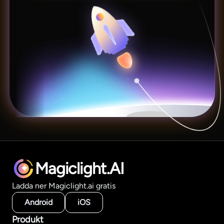
Magiclight.AI
Ladda ner Magiclight.ai gratis
Android
iOS
Produkt