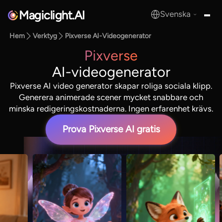
Magiclight.AI
Svenska
MagicLight.AI
Hem
Verktyg
Pixverse AI-Videogenerator
Pixverse
AI-videogenerator
Pixverse AI video generator skapar roliga sociala klipp.
Generera animerade scener mycket snabbare och
minska redigeringskostnaderna. Ingen erfarenhet krävs.
Prova Pixverse AI gratis