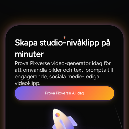
generatorn Pixverse. Du måste ladda upp ett foto
och ge en prompt. Magiclight AI omvandlar
sedan den beskrivningen till en rörlig video.
Skapa studio-nivåklipp på
minuter
Prova Pixverse video-generator idag för
att omvandla bilder och text-prompts till
engagerande, sociala medie-rediga
videoklipp.
Prova Pixverse AI idag