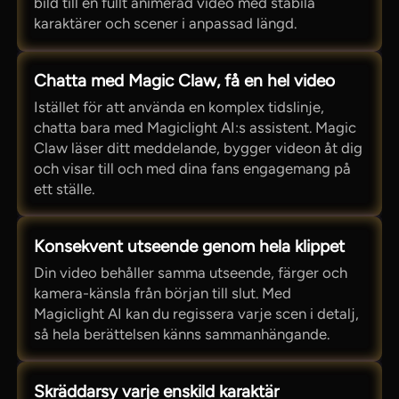
bild till en fullt animerad video med stabila
karaktärer och scener i anpassad längd.
Chatta med Magic Claw, få en hel video
Istället för att använda en komplex tidslinje,
chatta bara med Magiclight AI:s assistent. Magic
Claw läser ditt meddelande, bygger videon åt dig
och visar till och med dina fans engagemang på
ett ställe.
Konsekvent utseende genom hela klippet
Din video behåller samma utseende, färger och
kamera-känsla från början till slut. Med
Magiclight AI kan du regissera varje scen i detalj,
så hela berättelsen känns sammanhängande.
Skräddarsy varje enskild karaktär