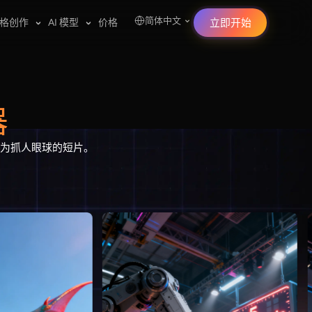
简体中文
格创作
AI 模型
价格
立即开始
器
转化为抓人眼球的短片。