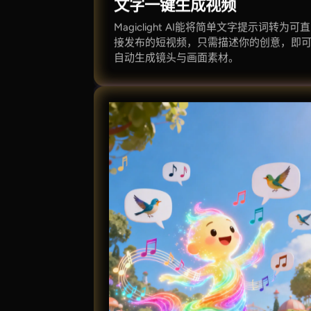
文字一键生成视频
Magiclight AI能将简单文字提示词转为可直
接发布的短视频，只需描述你的创意，即
自动生成镜头与画面素材。