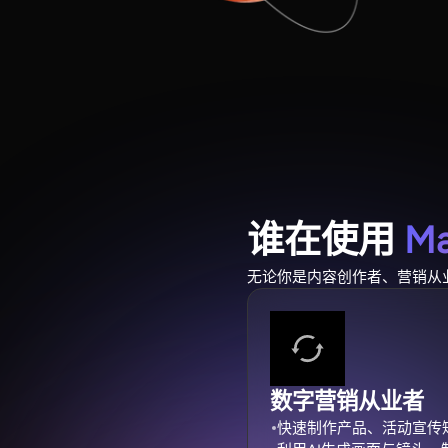
谁在使用
M
无论你是内容创作者、营销从业者
数字营销从业者
快速制作产品、活动宣传