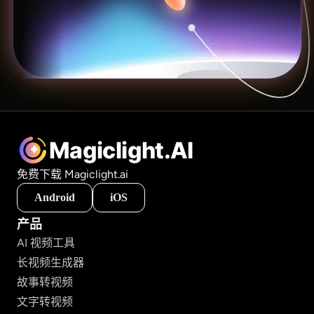
Magiclight.AI
免费下载 Magiclight.ai
Android
iOS
产品
AI 视频工具
长视频生成器
故事转视频
文字转视频