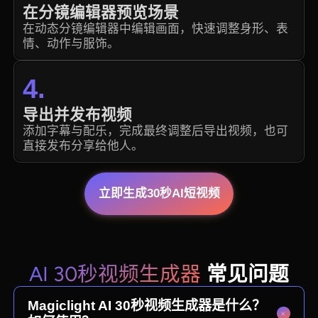
在分镜编辑器预览场景
在动态分镜编辑器中编辑画面，快速调整身形、表
情、动作与服饰。
4.
导出并发布视频
添加字幕与配乐，完成最终调整后导出视频，也可
直接发布分享给他人。
立即生成30秒AI短视频
AI 30秒视频生成器
常见问题
Magiclight AI 30秒视频生成器是什么？