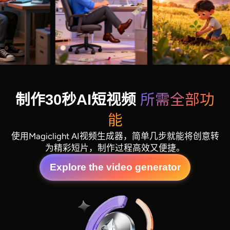
所需全部功
制作30秒AI短视频
能
使用Magiclight AI视频生成器，简单几步就能将创意转
为精彩短片，制作过程高效又便捷。
Explore the video generator