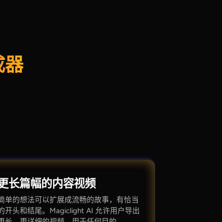
成器
更长篇幅的内容视频
简单的想法可以扩展成流畅的故事，有恰当
的开头和结尾。Magiclight AI 允许用户导出
更长、更详细的视频，用于任何目的。