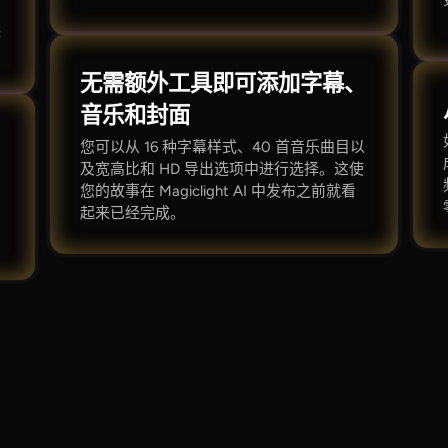
踪
无需额外工具即可添加字幕、
音乐和封面
您可以从 16 种字幕样式、40 首音乐曲目以
及宽高比和 HD 导出选项中进行选择。这使
您的故事在 Magiclight AI 中发布之前就看
觉
起来已经完成。