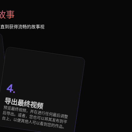
故事
景，直到获得流畅的故事视
4.
导出最终视频
体
预览最终视频，并在进行任何最后调整
后导出。或者，您也可以将其发布到平
台上，以便其他人可以看到您的作品。