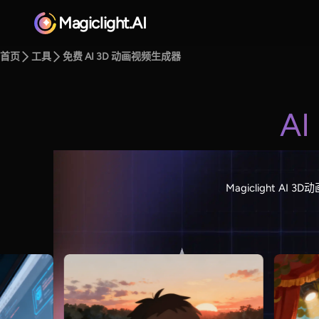
Magiclight.AI
首页
工具
免费 AI 3D 动画视频生成器
A
Magiclight