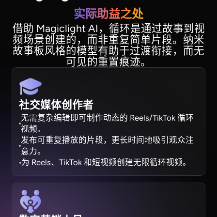
实际助益之处
借助 Magiclight AI，循环是通过故事到视
频场景创建的，而非重复简单片段。纳米
故事板风格的模型有助于过渡衔接，而无
可见的重置痕迹。
社交媒体创作者
无需复杂编辑即可制作动态的 Reels/TikTok 循环
视频。
发布可重复播放的片段，更长时间地吸引观众注
意力。
为 Reels、TikTok 和短视频创建无限循环视频。