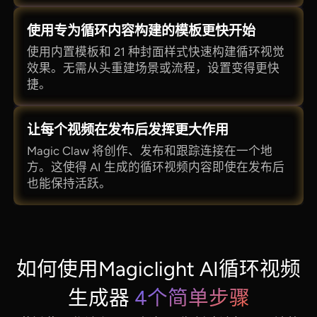
使用专为循环内容构建的模板更快开始
使用内置模板和 21 种封面样式快速构建循环视觉
效果。无需从头重建场景或流程，设置变得更快
捷。
让每个视频在发布后发挥更大作用
Magic Claw 将创作、发布和跟踪连接在一个地
方。这使得 AI 生成的循环视频内容即使在发布后
也能保持活跃。
如何使用Magiclight AI循环视频
生成器
4个简单步骤