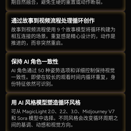
期自然融合，避免生硬的重置或动作断裂。
通过故事到视频流程处理循环创作
故事到视频流程使用 9 个故事模型将循环构建为
相互连接的场景。重复感是精心设计的，动作是
推进的，而非突然重启。
保持 AI 角色一致性
AI 角色通过 50 种姿势选项和详细控制保持视觉
一致性。即使在较长的观看时间内循环重复，身
份特征依然可识别。
用 AI 风格模型塑造循环风格
可从 MagicLight 2.0、2.2、3.0、Midjourney V7
和 Sora 模型中选择。不同风格会改变循环周期之
间的基调、动感和视觉方向。