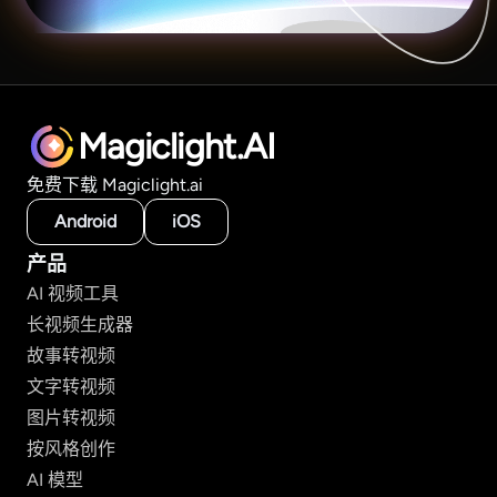
Magiclight.AI
免费下载 Magiclight.ai
Android
iOS
产品
AI 视频工具
长视频生成器
故事转视频
文字转视频
图片转视频
按风格创作
AI 模型