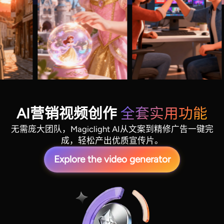
AI营销视频创作
全套实用功能
无需庞大团队，Magiclight AI从文案到精修广告一键完
成，轻松产出优质宣传片。
Explore the video generator