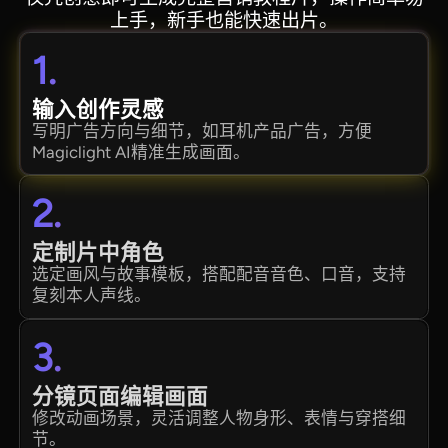
上手，新手也能快速出片。
1.
输入创作灵感
写明广告方向与细节，如耳机产品广告，方便
Magiclight AI精准生成画面。
2.
定制片中角色
选定画风与故事模板，搭配配音音色、口音，支持
复刻本人声线。
3.
分镜页面编辑画面
修改动画场景，灵活调整人物身形、表情与穿搭细
节。