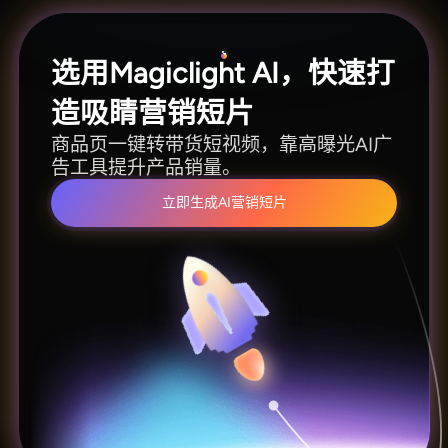
选用Magiclight AI，快速打
造吸睛营销短片
商品页一键转带货短视频，靠高曝光AI广
告工具提升产品销量。
立即生成AI营销短片