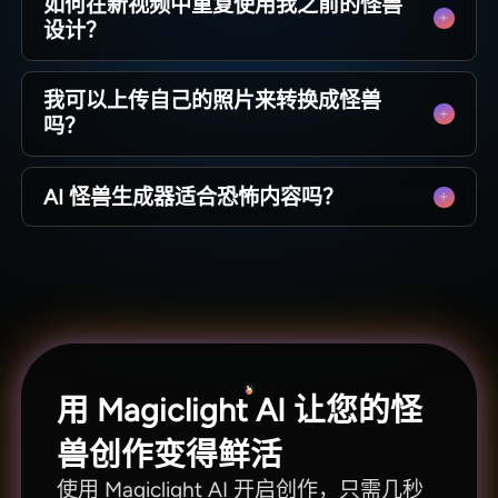
如何在新视频中重复使用我之前的怪兽
720p 或 1080p 导出，并自动下载缩略图。这些
设计？
导出设置确保了专业级的效果。
保存您的怪兽设计，并在有灵感时将其部署到新
我可以上传自己的照片来转换成怪兽
视频中。使用 Magiclight AI 的角色库，您再也不
吗？
用从头开始了。
上传自拍或个人照片，在保留面部特征的同时将
AI 怪兽生成器适合恐怖内容吗？
其转换为独特的怪兽。这种图生怪兽转换功能可
直接在 Magiclight AI 中使用。
是的。创作者可以快速在黑暗幻想风格中创建恐
怖的野兽并进行逼真渲染。Magiclight AI 的恐怖
怪兽 AI 生成器可在几分钟内交付结果。
用 Magiclight AI 让您的怪
兽创作变得鲜活
使用 Magiclight AI 开启创作，只需几秒