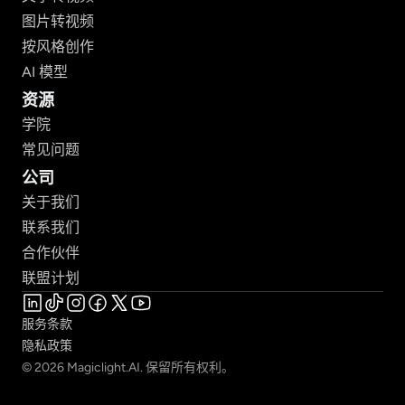
图片转视频
按风格创作
AI 模型
资源
学院
常见问题
公司
关于我们
联系我们
合作伙伴
联盟计划
服务条款
隐私政策
© 2026 Magiclight.AI. 保留所有权利。