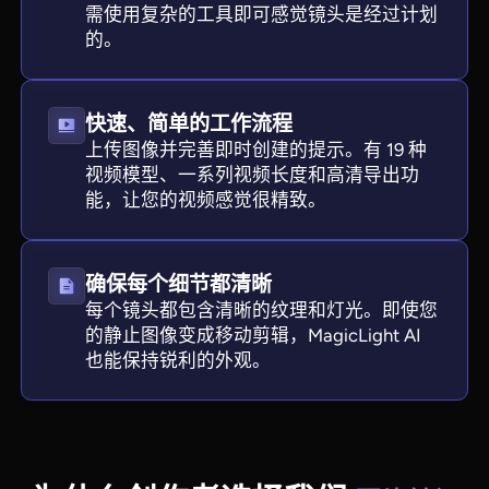
需使用复杂的工具即可感觉镜头是经过计划
的。
快速、简单的工作流程
上传图像并完善即时创建的提示。有 19 种
视频模型、一系列视频长度和高清导出功
能，让您的视频感觉很精致。
确保每个细节都清晰
每个镜头都包含清晰的纹理和灯光。即使您
的静止图像变成移动剪辑，MagicLight AI
也能保持锐利的外观。