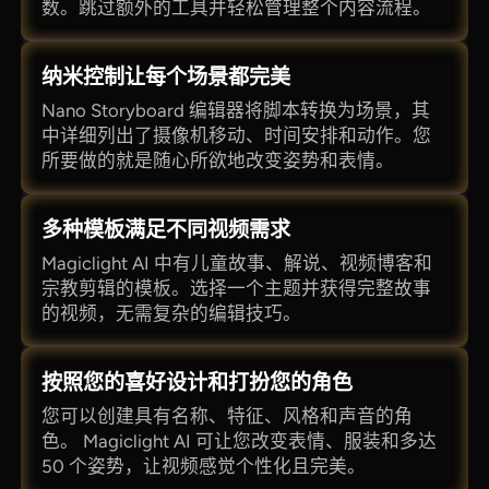
数。跳过额外的工具并轻松管理整个内容流程。
纳米控制让每个场景都完美
Nano Storyboard 编辑器将脚本转换为场景，其
中详细列出了摄像机移动、时间安排和动作。您
所要做的就是随心所欲地改变姿势和表情。
多种模板满足不同视频需求
Magiclight AI 中有儿童故事、解说、视频博客和
宗教剪辑的模板。选择一个主题并获得完整故事
的视频，无需复杂的编辑技巧。
按照您的喜好设计和打扮您的角色
您可以创建具有名称、特征、风格和声音的角
色。 Magiclight AI 可让您改变表情、服装和多达
50 个姿势，让视频感觉个性化且完美。