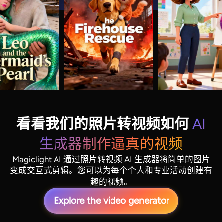
看看我们的照片转视频如何
AI
生成器制作逼真的视频
Magiclight AI 通过照片转视频 AI 生成器将简单的图片
变成交互式剪辑。您可以为每个个人和专业活动创建有
趣的视频。
Explore the video generator