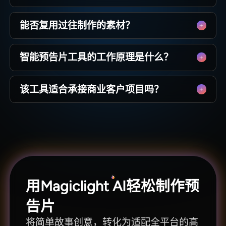
效。
可以。你可直接调整视觉风格、角色形象与视频
能否复用过往制作的素材？
节奏，快速打造符合品牌、题材和受众定位的预
告片。
完全支持。复用素材既能保证作品风格统一，又
智能预告片工具的工作原理是什么？
能节省时间与制作成本。角色、创作指令、视觉
风格均可在平台内保存并重复使用。
本工具基于文字指令生成预告片，自动完成镜头
该工具适合承接商业客户项目吗？
排序、风格渲染，帮你简化制作流程，让你专注
创意本身。
众多创作者都在用它制作商业定制预告片，成品
专业、风格灵活。你可根据自身会员套餐选择对
应使用权限。
用Magiclight AI轻松制作预
告片
将简单故事创意，转化为适配全平台的高