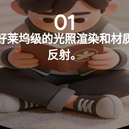
01
好莱坞级的光照渲染和材
反射。