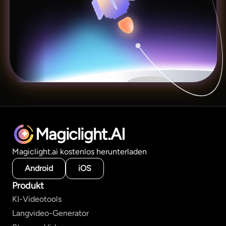
Magiclight.AI
Magiclight.ai kostenlos herunterladen
Android
iOS
Produkt
KI-Videotools
Langvideo-Generator