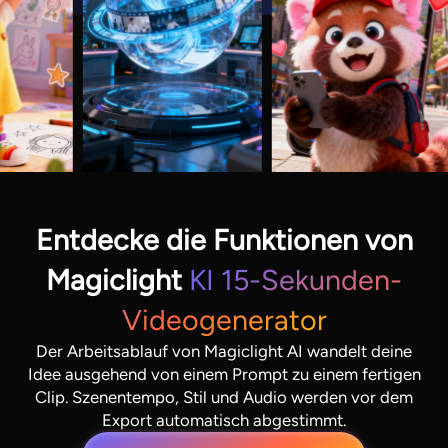
Entdecke die Funktionen von
Magiclight
KI 15-Sekunden-
Videogenerator
Der Arbeitsablauf von Magiclight AI wandelt deine
Idee ausgehend von einem Prompt zu einem fertigen
Clip. Szenentempo, Stil und Audio werden vor dem
Export automatisch abgestimmt.