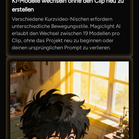
KI-Modelle wechseln ohne den Clip neu zu
erstellen
Verschiedene Kurzvideo-Nischen erfordern
unterschiedliche Bewegungsstile. Magiclight AI
erlaubt den Wechsel zwischen 19 Modellen pro
Clip, ohne das Projekt neu zu beginnen oder
deinen ursprünglichen Prompt zu verlieren.