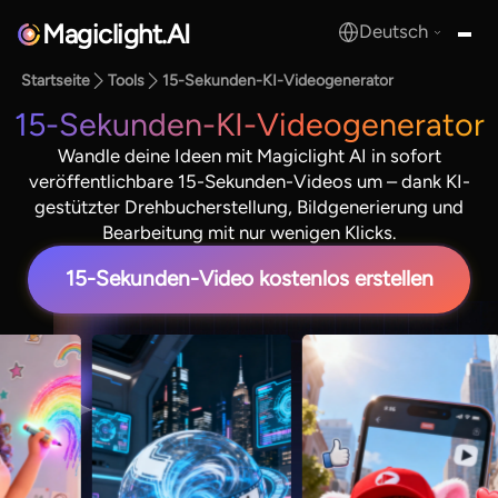
Magiclight.AI
Deutsch
MagicLight.AI
Startseite
Tools
15-Sekunden-KI-Videogenerator
15-Sekunden-KI-Videogenerator
Wandle deine Ideen mit Magiclight AI in sofort
veröffentlichbare 15-Sekunden-Videos um – dank KI-
gestützter Drehbucherstellung, Bildgenerierung und
Bearbeitung mit nur wenigen Klicks.
15-Sekunden-Video kostenlos erstellen