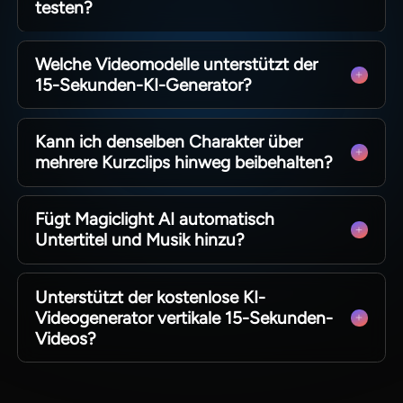
testen?
Ja. Innerhalb von Magiclight AI kannst du
Welche Videomodelle unterstützt der
ausgewählte Videostile und Exportoptionen
15-Sekunden-KI-Generator?
kostenlos ausprobieren. Bevor du eine komplette
Inhaltsserie erstellst, teste verschiedene visuelle
Magiclight AI ermöglicht den Wechsel zwischen
Richtungen und Modellausgaben.
Kann ich denselben Charakter über
Seedance 2.0, Kling 3.0, Veo 3.1 und vielen
mehrere Kurzclips hinweg beibehalten?
weiteren Modellen. Du wechselst pro Clip das
Modell, ohne deinen ursprünglichen Prompt oder
Ja. In Magiclight AI bleiben Aussehen und
Stil-Einstellungen zu verlieren.
Fügt Magiclight AI automatisch
Gesichtsausdruck der Charaktere in allen Videos
Untertitel und Musik hinzu?
konsistent. Marken- und Serien-Creator müssen
das visuelle Erscheinungsbild nicht ständig neu
Ja. Wähle aus 16 Untertitelstilen und 40
erstellen.
Unterstützt der kostenlose KI-
Musikstücken in Magiclight AI. Jedes fertige
Videogenerator vertikale 15-Sekunden-
Video enthält bereits Audio und Untertitel,
Videos?
sodass keine Nachbearbeitung erforderlich ist.
Du kannst problemlos zwischen vertikalem und
horizontalem Layout wählen. Die kostenlose