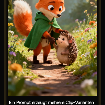
Ein Prompt erzeugt mehrere Clip-Varianten