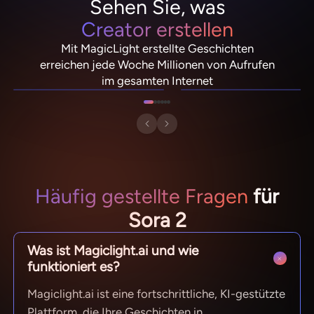
Sehen Sie, was
Creator erstellen
Mit MagicLight erstellte Geschichten
NebulaDrifter
PixelRonin
erreichen jede Woche Millionen von Aufrufen
Lio "Spark" Vance
Momo The Moshroom
im gesamten Internet
Häufig gestellte Fragen
für
Sora 2
Was ist Magiclight.ai und wie
funktioniert es?
Magiclight.ai ist eine fortschrittliche, KI-gestützte
Plattform, die Ihre Geschichten in