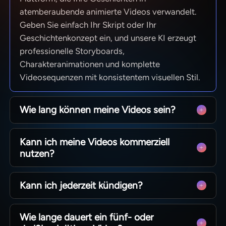
atemberaubende animierte Videos verwandelt.
Geben Sie einfach Ihr Skript oder Ihr
Geschichtenkonzept ein, und unsere KI erzeugt
professionelle Storyboards,
Charakteranimationen und komplette
Videosequenzen mit konsistentem visuellen Stil.
Wie lang können meine Videos sein?
Von kurzen Social-Media-Clips bis hin zu vollen
Kann ich meine Videos kommerziell
50-minütigen Episoden. MagicLight ist für
nutzen?
langformatiges Storytelling optimiert und
bewahrt die Charakterkonsistenz über Szenen
Ja! Sie besitzen 100 % der von Ihnen erstellten
hinweg, sodass Sie komplette Erzählungen ohne
Kann ich jederzeit kündigen?
Inhalte. Egal, ob Sie einen YouTube-Kanal
technische Grenzen produzieren können.
monetarisieren, Werbung schalten oder Kurse
Absolut. Wir glauben an kreative Freiheit, nicht an
verkaufen – mit unseren kostenpflichtigen Plänen
Wie lange dauert ein fünf- oder
bindende Verträge. Sie können Ihr Abonnement
haben Sie die vollen kommerziellen Rechte an