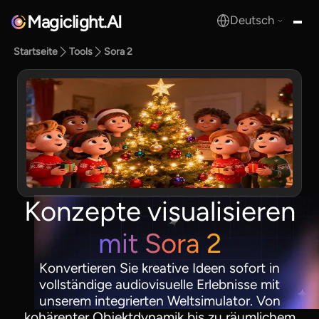
Magiclight.AI
Deutsch
MagicLight.AI
Startseite
Tools
Sora 2
Konzepte visualisieren
mit Sora 2
Konvertieren Sie kreative Ideen sofort in
vollständige audiovisuelle Erlebnisse mit
unserem integrierten Weltsimulator. Von
kohärenter Objektdynamik bis zu räumlichem