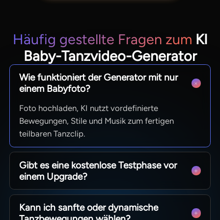
Häufig gestellte Fragen zum
KI
Baby-Tanzvideo-Generator
Wie funktioniert der Generator mit nur
einem Babyfoto?
Foto hochladen, KI nutzt vordefinierte
Bewegungen, Stile und Musik zum fertigen
teilbaren Tanzclip.
Gibt es eine kostenlose Testphase vor
einem Upgrade?
Der kostenlose Test ist verfügbar; prüfen Sie bei
Kann ich sanfte oder dynamische
Magiclight AI die Exportgrenzen und verfügbaren
Tanzbewegungen wählen?