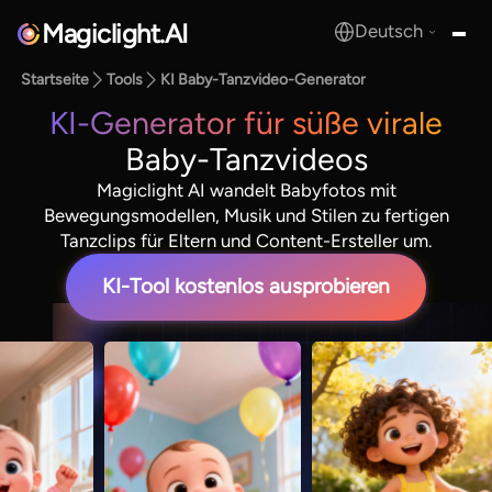
Magiclight.AI
Deutsch
MagicLight.AI
Startseite
Tools
KI Baby-Tanzvideo-Generator
KI-Generator für süße virale
Baby-Tanzvideos
Magiclight AI wandelt Babyfotos mit
Bewegungsmodellen, Musik und Stilen zu fertigen
Tanzclips für Eltern und Content-Ersteller um.
KI-Tool kostenlos ausprobieren