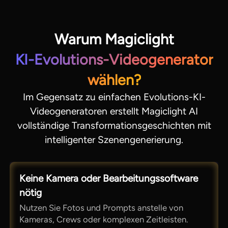
Warum Magiclight
KI-Evolutions-Videogenerator
wählen?
Im Gegensatz zu einfachen Evolutions-KI-
Videogeneratoren erstellt Magiclight AI
vollständige Transformationsgeschichten mit
intelligenter Szenengenerierung.
Keine Kamera oder Bearbeitungssoftware
nötig
Nutzen Sie Fotos und Prompts anstelle von
Kameras, Crews oder komplexen Zeitleisten.