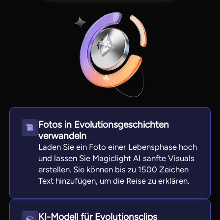
Fotos in Evolutionsgeschichten
verwandeln
View all tools
Laden Sie ein Foto einer Lebensphase hoch
und lassen Sie Magiclight AI sanfte Visuals
erstellen. Sie können bis zu 1500 Zeichen
Text hinzufügen, um die Reise zu erklären.
KI-Modell für Evolutionsclips