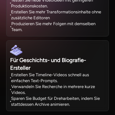
Testen Sie neue Videoideen mit geringeren
Produktionskosten.
Erstellen Sie mehr Transformationsinhalte ohne
zusätzliche Editoren
Produzieren Sie mehr Folgen mit demselben
Team.
Für Geschichts- und Biografie-
Ersteller
Erstellen Sie Timeline-Videos schnell aus
einfachen Text-Prompts.
Verwandeln Sie Recherche in mehrere kurze
Videos.
Sparen Sie Budget für Dreharbeiten, indem Sie
stattdessen Archive animieren.