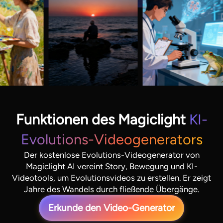
Funktionen des Magiclight
KI-
Evolutions-Videogenerators
Der kostenlose Evolutions-Videogenerator von
Magiclight AI vereint Story, Bewegung und KI-
Videotools, um Evolutionsvideos zu erstellen. Er zeigt
Jahre des Wandels durch fließende Übergänge.
Erkunde den Video-Generator