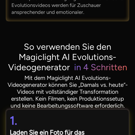
Evolutionsvideos werden für Zuschauer
ansprechender und emotionaler.
So verwenden Sie den
Magiclight AI Evolutions-
Videogenerator
in 4 Schritten
Mit dem Magiclight AI Evolutions-
Videogenerator können Sie „Damals vs. heute“-
Videos mit vollständiger Transformation
erstellen. Kein Filmen, kein Produktionssetup
und keine Bearbeitungssoftware erforderlich.
1.
Laden Sie ein Foto für das