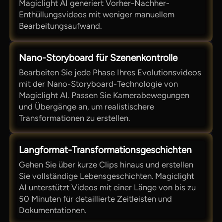
Magiclight AI generiert Vorher-Nachher-
Enthüllungsvideos mit weniger manuellem
Bearbeitungsaufwand.
Nano-Storyboard für Szenenkontrolle
Bearbeiten Sie jede Phase Ihres Evolutionsvideos
mit der Nano-Storyboard-Technologie von
Magiclight AI. Passen Sie Kamerabewegungen
und Übergänge an, um realistischere
Transformationen zu erstellen.
Langformat-Transformationsgeschichten
Gehen Sie über kurze Clips hinaus und erstellen
Sie vollständige Lebensgeschichten. Magiclight
AI unterstützt Videos mit einer Länge von bis zu
50 Minuten für detaillierte Zeitleisten und
Dokumentationen.