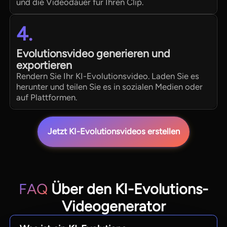
und die Videodauer für Ihren Clip.
4.
Evolutionsvideo generieren und
exportieren
Rendern Sie Ihr KI-Evolutionsvideo. Laden Sie es
herunter und teilen Sie es in sozialen Medien oder
auf Plattformen.
Jetzt KI-Evolutionsvideos erstellen
FAQ
Über den KI-Evolutions-
Videogenerator