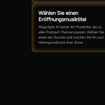
Wählen Sie einen
Eröffnungsmusiktitel
Magiclight AI bietet 40 Musiktitel, die zu
allen Podcast-Themen passen. Wählen Sie
einen der Sounds und machen Sie ihn zum
Hintergrundtrack Ihrer Show.