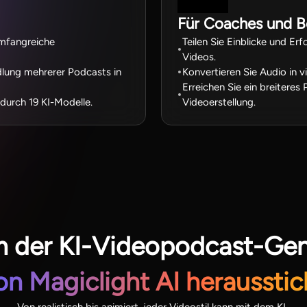
Für Coaches und B
mfangreiche
Teilen Sie Einblicke und Er
Videos.
dlung mehrerer Podcasts in
Konvertieren Sie Audio in v
Erreichen Sie ein breitere
durch 19 KI-Modelle.
Videoerstellung.
 der KI-Videopodcast-Gen
on Magiclight AI herausstic
Von realistisch bis animiert, jeder Videostil kann mit dem KI-