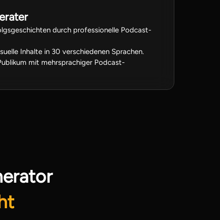
erater
folgsgeschichten durch professionelle Podcast-
isuelle Inhalte in 30 verschiedenen Sprachen.
s Publikum mit mehrsprachiger Podcast-
erator
ht