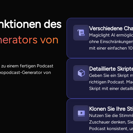
nktionen des
Verschiedene Cha
Magiclight AI ermögli
erators von
ohne Einschränkungen 
mit einer einfachen 1
 zu einem fertigen Podcast
Detaillierte Skrip
ideopodcast-Generator von
Geben Sie ein Skript m
richtigen Podcast. Ma
Skript mit einer detai
Klonen Sie Ihre St
Nutzen Sie die Stimmk
Zuschauer denken, Sie
Podcast konsistent, u