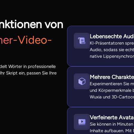
nktionen von
Lebensechte Audi
her-Video-
KI-Präsentatoren spre
Audio, sodass sie echt
native Lippensynchroni
lt Wörter in professionelle
r Skript ein, passen Sie Ihre
Mehrere Charakter
Experimentieren Sie mi
und Körpermerkmale bl
Wuxia und 3D-Cartoon
Verfeinerte Avata
Sie können in Minuten
Inhalte aufbauen. Mit