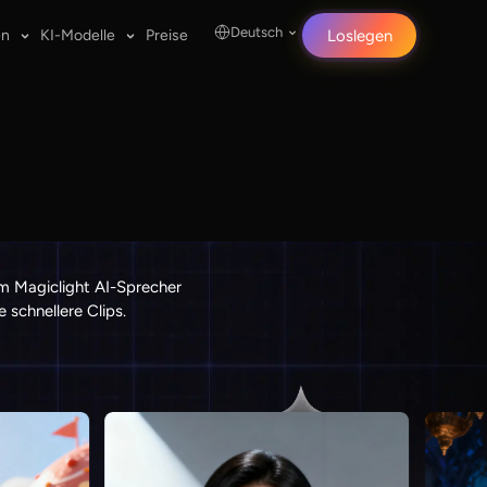
Deutsch
en
KI-Modelle
Preise
Loslegen
em Magiclight AI-Sprecher
 schnellere Clips.