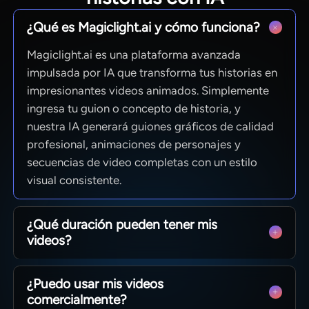
¿Qué es Magiclight.ai y cómo funciona?
Magiclight.ai es una plataforma avanzada
impulsada por IA que transforma tus historias en
impresionantes videos animados. Simplemente
ingresa tu guion o concepto de historia, y
nuestra IA generará guiones gráficos de calidad
profesional, animaciones de personajes y
secuencias de video completas con un estilo
visual consistente.
¿Qué duración pueden tener mis
videos?
Desde clips rápidos para redes sociales hasta
¿Puedo usar mis videos
episodios completos de 50 minutos. MagicLight
comercialmente?
está optimizado para la narrativa de larga