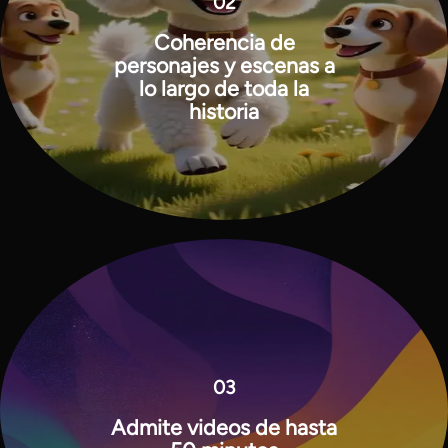
02
Coherencia de
personajes y escenas a
lo largo de toda la
historia
03
Admite videos de hasta