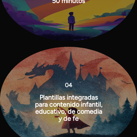
50 minutos
04
Plantillas integradas
para contenido infantil,
educativo, de comedia
y de fe