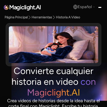
Magiclight.AI
Español
MagicLight.AI
Página Principal
Herramientas
Historia A Video
Convierte cualquier
historia en video
con
Magiclight.AI
Crea videos de historias desde la idea hasta el
corte final con Magiclight. Escribe tu historia,