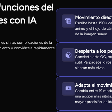
funciones del
Movimiento direc
s con IA
Escribe hasta 1500 ca
ánimo y el flujo de c
de la imagen suave.
es sin las complicaciones de la
miento y conviértela rápidamente
Despierta a los p
Convierte arte OC, m
sutil. Parpadeos, gir
sientan más vivas.
Adapta el movim
Cambia entre 19 mode
una acción más nítida
mayor precisión las i