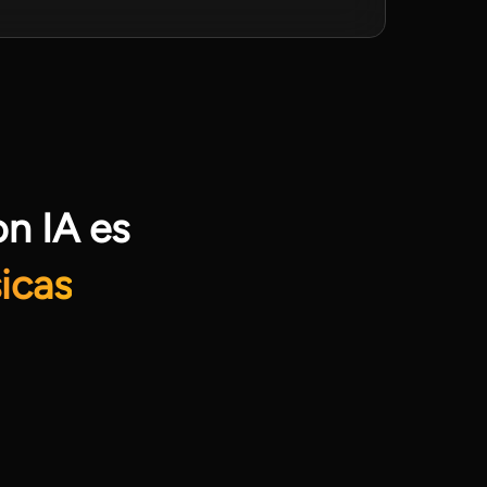
n IA es
icas