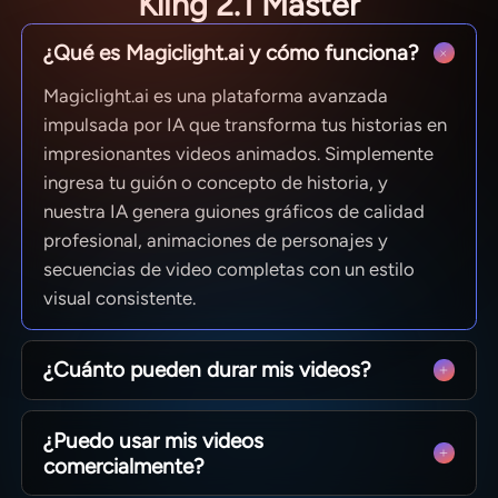
Kling 2.1 Master
¿Qué es Magiclight.ai y cómo funciona?
Magiclight.ai es una plataforma avanzada
impulsada por IA que transforma tus historias en
impresionantes videos animados. Simplemente
ingresa tu guión o concepto de historia, y
nuestra IA genera guiones gráficos de calidad
profesional, animaciones de personajes y
secuencias de video completas con un estilo
visual consistente.
¿Cuánto pueden durar mis videos?
Desde clips rápidos para redes sociales hasta
¿Puedo usar mis videos
episodios completos de 50 minutos. MagicLight
comercialmente?
está optimizado para narrativas de larga