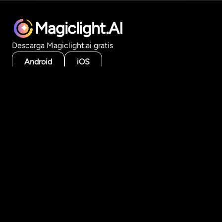
Magiclight.AI
Descarga Magiclight.ai gratis
Android
iOS
Producto
Herramientas de video con IA
Generador de videos largos
Historia a video
Texto a video
Imagen a video
Crear por estilo
Modelos de IA
Recursos
Academia
FAQ