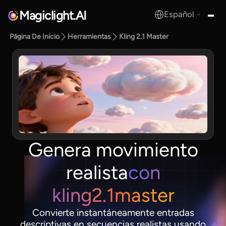
Magiclight.AI
Español
MagicLight.AI
Página De Inicio
Herramientas
Kling 2.1 Master
Genera movimiento
realista
con
kling2.1master
Convierte instantáneamente entradas
descriptivas en secuencias realistas usando