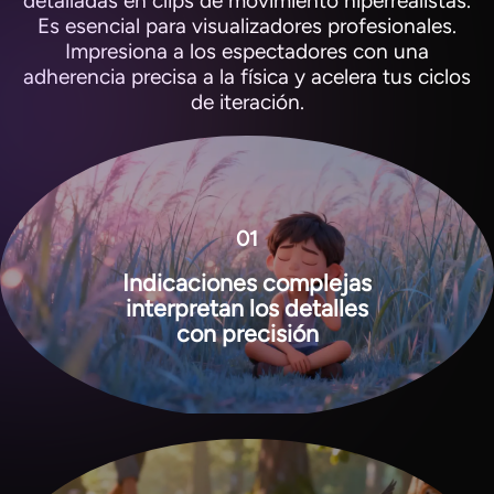
detalladas en clips de movimiento hiperrealistas.
Es esencial para visualizadores profesionales.
Impresiona a los espectadores con una
adherencia precisa a la física y acelera tus ciclos
de iteración.
01
Indicaciones complejas
interpretan los detalles
View all tools
con precisión