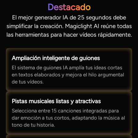
Destacado
El mejor generador IA de 25 segundos debe
simplificar la creación. Magiclight AI reúne todas
las herramientas para hacer vídeos rápidamente.
Ampliación inteligente de guiones
El sistema de guiones IA amplía tus ideas cortas
en textos elaborados y mejora el hilo argumental
de tus vídeos.
Pistas musicales listas y atractivas
Selecciona entre 15 canciones integradas para
dar emoción a tus cortos, adaptando la música al
tono de tu historia.