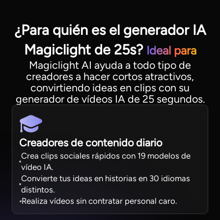
¿Para quién es el generador IA
Magiclight de 25s?
Ideal para
Magiclight AI ayuda a todo tipo de
creadores a hacer cortos atractivos,
convirtiendo ideas en clips con su
generador de vídeos IA de 25 segundos.
Creadores de contenido diario
Crea clips sociales rápidos con 19 modelos de
vídeo IA.
Convierte tus ideas en historias en 30 idiomas
distintos.
Realiza vídeos sin contratar personal caro.