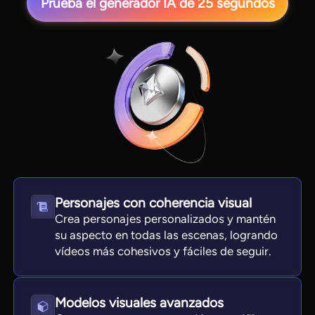
Prueba el generador IA de 25 segundos
View all tools
Personajes con coherencia visual
Crea personajes personalizados y mantén
su aspecto en todas las escenas, logrando
vídeos más cohesivos y fáciles de seguir.
Modelos visuales avanzados