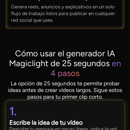
Genera reels, anuncios y explicativos en un solo
flujo de trabajo listos para publicar en cualquier
red social que uses.
Cómo usar el generador IA
Magiclight de 25 segundos
en
4 pasos
La opción de 25 segundos te permite probar
ideas antes de crear vídeos largos. Sigue estos
pasos para tu primer clip corto.
1.
Escribe la idea de tu vídeo
Describe tu mensaje en pocas líneas, indica la red