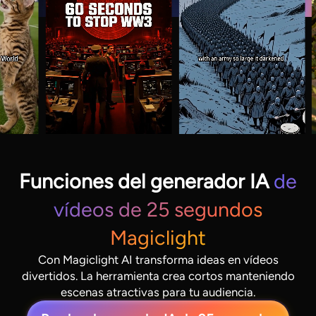
Funciones del generador IA
de
vídeos de 25 segundos
Magiclight
Con Magiclight AI transforma ideas en vídeos
divertidos. La herramienta crea cortos manteniendo
escenas atractivas para tu audiencia.