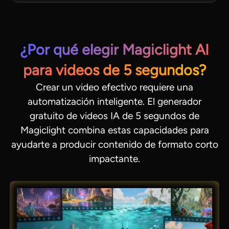
¿Por qué elegir Magiclight AI
para videos de 5 segundos?
Crear un video efectivo requiere una
automatización inteligente. El generador
gratuito de videos IA de 5 segundos de
Magiclight combina estas capacidades para
ayudarte a producir contenido de formato corto
impactante.