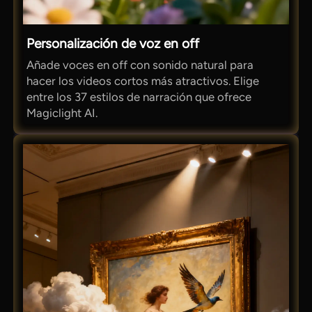
Personalización de voz en off
Añade voces en off con sonido natural para
hacer los videos cortos más atractivos. Elige
entre los 37 estilos de narración que ofrece
Magiclight AI.