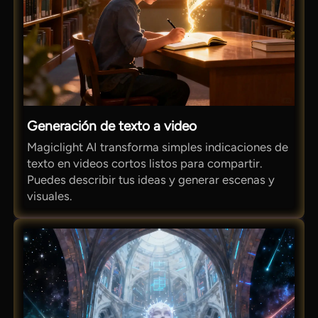
Generación de texto a video
Magiclight AI transforma simples indicaciones de
texto en videos cortos listos para compartir.
Puedes describir tus ideas y generar escenas y
visuales.