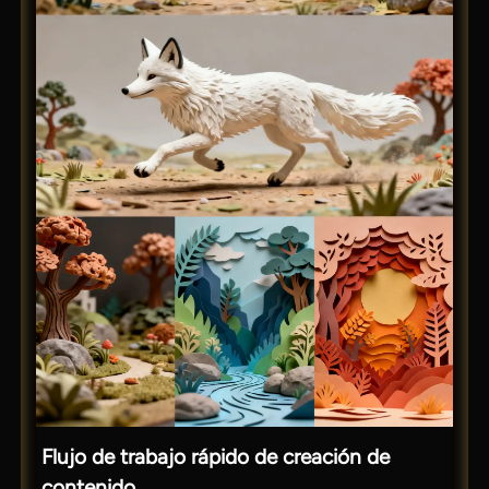
Flujo de trabajo rápido de creación de
contenido