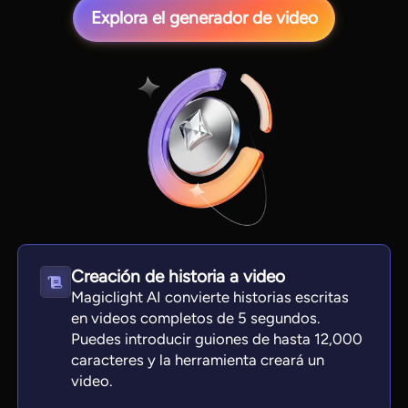
Explora el generador de video
View all tools
Creación de historia a video
Magiclight AI convierte historias escritas
en videos completos de 5 segundos.
Puedes introducir guiones de hasta 12,000
caracteres y la herramienta creará un
video.