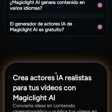
¿Magiclight AI genera contenido en
producciones completas de hasta 50 minutos en
varios idiomas?
una misma sesión de creación.
Dispone de soporte para 11 idiomas, permitiendo
El generador de actores IA de
crear personajes que hablen español, chino,
Magiclight AI es gratuito?
japonés y más.
Los nuevos usuarios pueden probar la
herramienta sin coste; revisa los planes para
conocer todas las funcionalidades disponibles.
Crea actores IA realistas
para tus vídeos con
Magiclight AI
Convierte ideas en contenido
cinematográfico y publica tus vídeos en