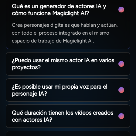
Qué es un generador de actores IA y
cómo funciona Magiclight AI?
Crea personajes digitales que hablan y actúan,
con todo el proceso integrado en el mismo
espacio de trabajo de Magiclight AI.
¿Puedo usar el mismo actor IA en varios
proyectos?
Sí, la biblioteca de personajes guarda cada
¿Es posible usar mi propia voz para el
diseño para reutilizar su imagen y estilo en todos
personaje IA?
tus vídeos nuevos.
Cuenta con clonación vocal o selección de voces
Qué duración tienen los vídeos creados
predefinidas para que tu actor reproduzca tu
con actores IA?
tono con realismo.
Fragmentos cortos de unos segundos o