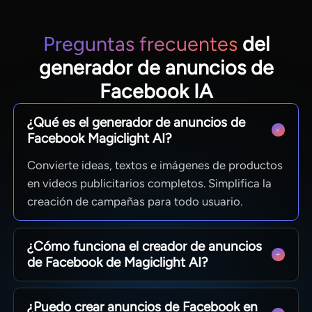
Preguntas frecuentes
del
generador de anuncios de
Facebook IA
¿Qué es el generador de anuncios de
Facebook Magiclight AI?
Convierte ideas, textos e imágenes de productos
en videos publicitarios completos. Simplifica la
creación de campañas para todo usuario.
¿Cómo funciona el creador de anuncios
de Facebook de Magiclight AI?
Describe tu promoción, elige estilos y
¿Puedo crear anuncios de Facebook en
personajes, edita escenas y exporta el video final