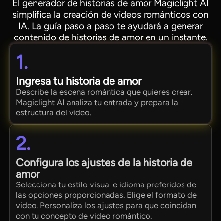
El generador de historias de amor Magiclight AI
simplifica la creación de videos románticos con
IA. La guía paso a paso te ayudará a generar
contenido de historias de amor en un instante.
1.
Ingresa tu historia de amor
Describe la escena romántica que quieres crear.
Magiclight AI analiza tu entrada y prepara la
estructura del video.
2.
Configura los ajustes de la historia de
amor
Selecciona tu estilo visual e idioma preferidos de
las opciones proporcionadas. Elige el formato de
video. Personaliza los ajustes para que coincidan
con tu concepto de video romántico.