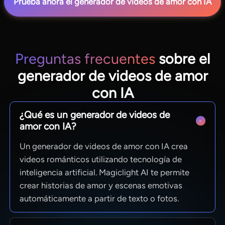
Prueba ahora el generador de videos de amor con IA
Preguntas frecuentes
sobre el
generador de videos de amor
con IA
¿Qué es un generador de videos de
amor con IA?
Un generador de videos de amor con IA crea
videos románticos utilizando tecnología de
inteligencia artificial. Magiclight AI te permite
crear historias de amor y escenas emotivas
automáticamente a partir de texto o fotos.