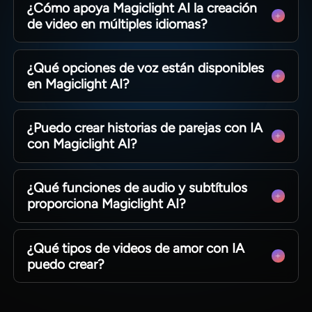
¿Cómo apoya Magiclight AI la creación
de video en múltiples idiomas?
Magiclight AI soporta 30 idiomas para crear
¿Qué opciones de voz están disponibles
videos completos de forma gratuita. Esto te
en Magiclight AI?
ayuda a llegar a audiencias en múltiples países y
regiones.
La herramienta ofrece 37 opciones de voz IA
¿Puedo crear historias de parejas con IA
para crear una narración natural para videos.
con Magiclight AI?
También puedes personalizar los estilos de voz
para que coincidan con diferentes tipos de
Sí, Magiclight AI transforma las ideas de parejas
contenido.
¿Qué funciones de audio y subtítulos
en historias de video completas. Te permite
proporciona Magiclight AI?
generar escenas y personajes basados en la
descripción que proporciones.
Magiclight AI te permite agregar música de
¿Qué tipos de videos de amor con IA
fondo y estilos de subtítulos a los videos con IA.
puedo crear?
Estas funciones ayudan a que el contenido sea
más atractivo y fácil de entender.
Puedes crear historias románticas, animaciones
de parejas y escenas de amor utilizando el