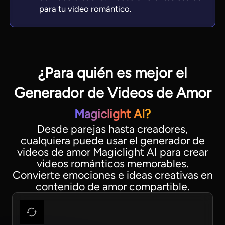
para tu video romántico.
¿Para quién es mejor el
Generador de Videos de Amor
Magiclight AI?
Desde parejas hasta creadores,
cualquiera puede usar el generador de
videos de amor Magiclight AI para crear
videos románticos memorables.
Convierte emociones e ideas creativas en
contenido de amor compartible.