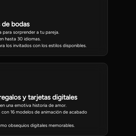
s de bodas
 para sorprender a tu pareja.
 en hasta 30 idiomas.
a los invitados con los estilos disponibles.
egalos y tarjetas digitales
en una emotiva historia de amor.
s con 16 modelos de animación de acabado
omo obsequios digitales memorables.