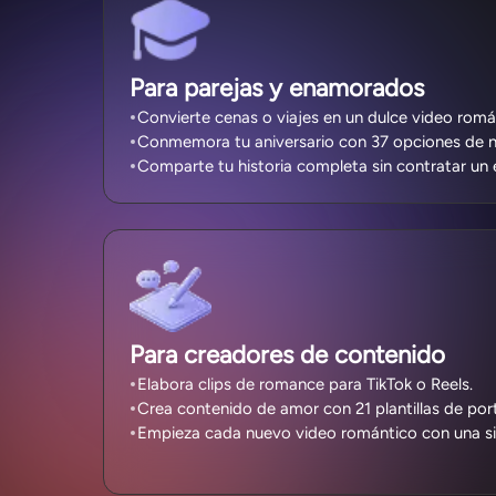
Para parejas y enamorados
Convierte cenas o viajes en un dulce video romá
Conmemora tu aniversario con 37 opciones de n
Comparte tu historia completa sin contratar un 
Para creadores de contenido
Elabora clips de romance para TikTok o Reels.
Crea contenido de amor con 21 plantillas de por
Empieza cada nuevo video romántico con una si