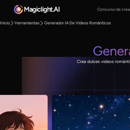
Magiclight.AI
Concurso de crea
Inicio
Herramientas
Generador IA De Videos Románticos
Gener
Crea dulces videos románti