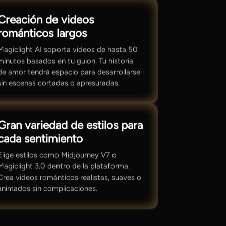
Creación de videos
románticos largos
Magiclight AI soporta videos de hasta 50
minutos basados en tu guion. Tu historia
de amor tendrá espacio para desarrollarse
sin escenas cortadas o apresuradas.
Gran variedad de estilos para
cada sentimiento
Elige estilos como Midjourney V7 o
Magiclight 3.0 dentro de la plataforma.
Crea videos románticos realistas, suaves o
animados sin complicaciones.