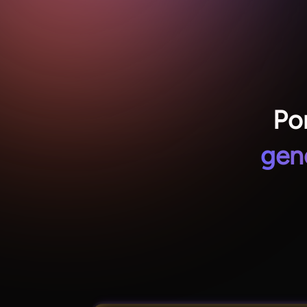
Po
gen