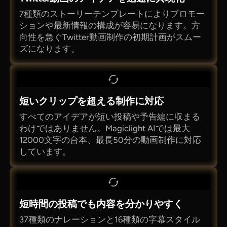
7種類のストーリーテンプレートによりプロモー
ションや最新情報の構成が容易になります。方
向性を急ぐTwitter動画制作の初期計画がスムー
ズになります。
短いクリップを超える制作に対応
すべてのアイデアが短い投稿や予告編に収まる
わけではありません。Magiclight AIでは最大
12000文字の台本、最長50分の動画制作に対応
しています。
短時間の投稿でも内容を分かりやすく
37種類のナレーションと16種類の字幕スタイル