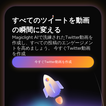
ドが求められる場面でもMagiclight AIは複雑な
操作なく利用できます。
すべてのツイートを動画
の瞬間に変える
Magiclight AIで洗練されたTwitter動画を
作成し、すべての投稿のエンゲージメン
トを高めましょう。 今すぐTwitter動画
を作成
今すぐTwitter動画を作成