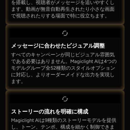
を搭載し、視聴者がメッセージを追いやすくし
ます。動画が無音自動再生されたり小さな画面
で視聴されたりする場面で特に役立ちます。
メッセージに合わせたビジュアル調整
すべてのキャンペーンが同じビジュアル雰囲気
である必要はありません。Magiclight AIは4つの
モデルグループ全52種類のスタイルオプション
に対応し、よりオーダーメイドな出力を実現し
ます。
ストーリーの流れを明確に構成
Magiclight AIは9種類のストーリーモデルを提供
し、トーン、テンポ、構成を細かく制御できま