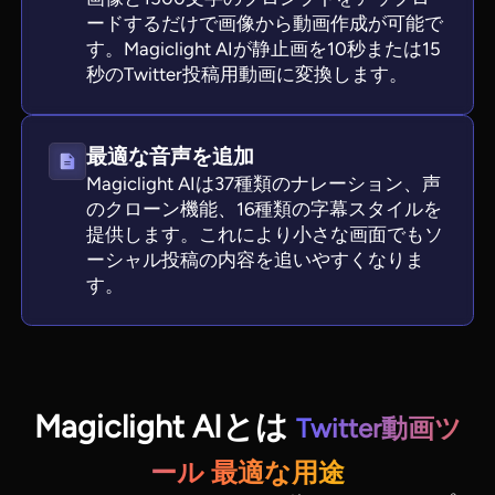
ードするだけで画像から動画作成が可能で
す。Magiclight AIが静止画を10秒または15
秒のTwitter投稿用動画に変換します。
最適な音声を追加
Magiclight AIは37種類のナレーション、声
のクローン機能、16種類の字幕スタイルを
提供します。これにより小さな画面でもソ
ーシャル投稿の内容を追いやすくなりま
す。
Magiclight AIとは
Twitter動画ツ
ール 最適な用途