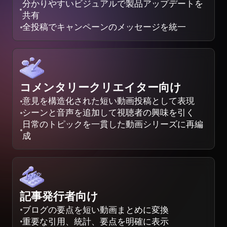
分かりやすいビジュアルで製品アップデートを
共有
全投稿でキャンペーンのメッセージを統一
コメンタリークリエイター向け
意見を構造化された短い動画投稿として表現
シーンと音声を追加して視聴者の興味を引く
日常のトピックを一貫した動画シリーズに再編
成
記事発行者向け
ブログの要点を短い動画まとめに変換
重要な引用、統計、要点を明確に表示