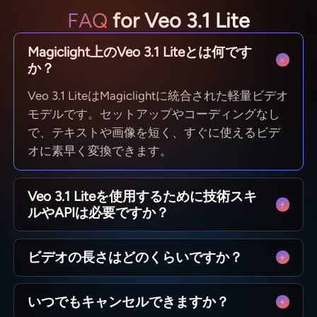
FAQ
for Veo 3.1 Lite
Magiclight上のVeo 3.1 Liteとは何です
か？
Veo 3.1 LiteはMagiclightに統合された軽量ビデオ
モデルです。セットアップやコーディングなし
で、テキストや画像を短く、すぐに使えるビデ
オに素早く変換できます。
Veo 3.1 Liteを使用するために技術スキ
ルやAPIは必要ですか？
いいえ。MagiclightはVeo 3.1 Liteを簡単に使用で
ビデオの長さはどのくらいですか？
きるようにしています。アイデアを入力するか
画像をアップロードするだけで、ビデオをダウ
Magiclight上のVeo 3.1 Liteはショートクリップ向
ンロードできます。技術的な知識は必要ありま
いつでもキャンセルできますか？
けに設計されており、通常セグメントごとに4〜
せん。