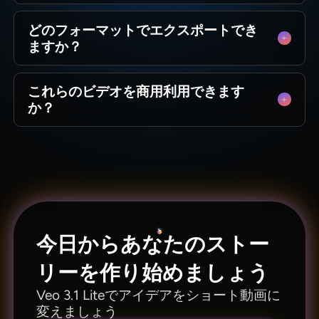
8秒です。ソーシャルメディア投稿、マーケティ
Magiclight上のVeo 3.1 Liteはショートクリップ向
ング、製品ハイライトに最適です。
どのフォーマットでエクスポートでき
けに設計されており、通常セグメントごとに4〜
ますか？
8秒です。ソーシャルメディア投稿、マーケティ
ング、製品ハイライトに最適です。
Magiclightは16:9や9:16などの標準フォーマット
これらのビデオを商用利用できます
とアスペクト比をサポートしているため、ビデ
か？
オはソーシャルメディア、広告、デモ用にすぐ
に使用できます。横長または縦長です。
はい。Magiclight上のVeo 3.1 Liteで作成されたビ
デオは、ソーシャルメディア、マーケティング
キャンペーン、広告、製品プロモーションに使
用できます。
今日からあなたのストー
リーを作り始めましょう
Veo 3.1 Liteでアイデアをショート動画に
変えましょう