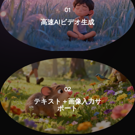
01
高速AIビデオ生成
View all tools
02
テキスト＋画像入力サ
ポート