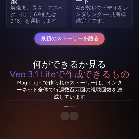
成
ード
解像度、長さ、アスペ
AIが数秒でビデオをレ
クト比（16:9または
ンダリング — 共有準
9:16）を選択します。
備完了です。
最初のストーリーを語る
何ができるか見る
ネビュラドリフタ
Veo 3.1 Liteで作成できるもの
ー
ピクセル浪人
MagicLightで作られたストーリーは、インタ
リオ・“スパーク”・ヴァ
モモ・ザ・モッシュル
ーネット全体で毎週数百万回の視聴回数を達
ンス
ーム
成しています