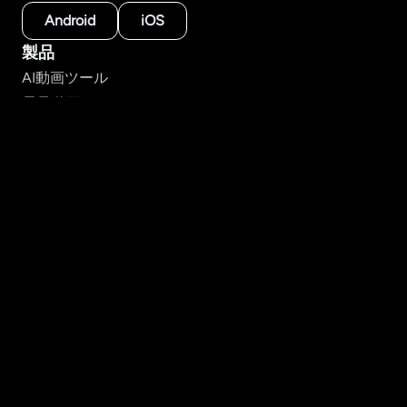
Android
iOS
製品
AI動画ツール
長尺動画ジェネレーター
ストーリーから動画
テキストから動画
画像から動画
スタイル別に作成
AIモデル
リソース
アカデミー
FAQ
会社情報
会社概要
お問い合わせ