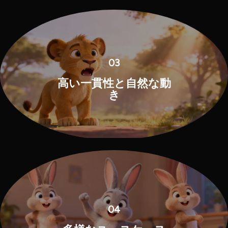
03
高い一貫性と自然な動
き
04