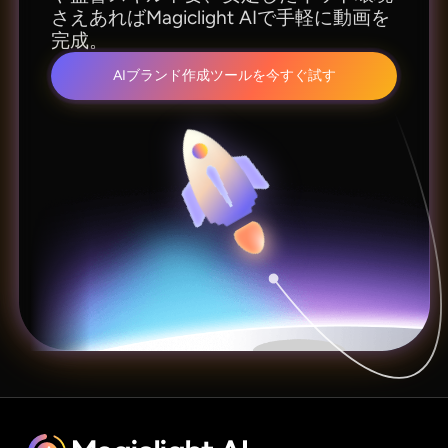
さえあればMagiclight AIで手軽に動画を
完成。
AIブランド作成ツールを今すぐ試す