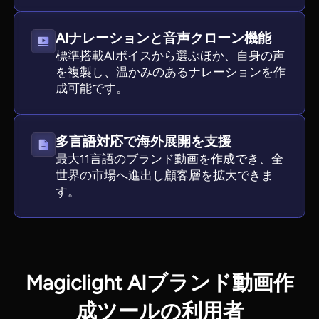
AIナレーションと音声クローン機能
標準搭載AIボイスから選ぶほか、自身の声
を複製し、温かみのあるナレーションを作
成可能です。
多言語対応で海外展開を支援
最大11言語のブランド動画を作成でき、全
世界の市場へ進出し顧客層を拡大できま
す。
Magiclight AIブランド動画作
成ツールの利用者