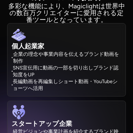
多彩な機能により、Magiclightは世界中
の数百万クリエイターに愛用される定
番ツールとなっています。
個人起業家
企業の理念や事業内容を伝えるブランド動画を
制作
SNS宣伝用に動画の一部を切り出しブランド認
知度をUP
長編動画を再編集しショート動画・YouTubeシ
ョーツへ活用
スタートアップ企業
経営ビジョンや事業計画を紹介するブランド映