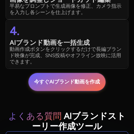
平易なプロンプトで生成画像を修正、カメラ指示
を入力し各シーンを仕上げます。
4.
AIブランド動画を一括生成
動画作成ボタンをクリックするだけで長編ブラン
ド映像が完成、SNS投稿やオフライン放映に活用
できます。
今すぐAIブランド動画を作成
よくある質問
AIブランドスト
ーリー作成ツール