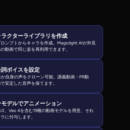
ャラクターライブラリを作成
プトからキャラを作成。Magiclight AIが外見
続の動画で同じ姿を再利用できます。
台詞ボイスを設定
ぶか自身の声をクローン可能。講義動画・PR動
編で安定した音声を保てます。
ンモデルでアニメーション
ling 3.0、Veo 4を含む19種の動画モデルを用意、それ
ャラに付与します。