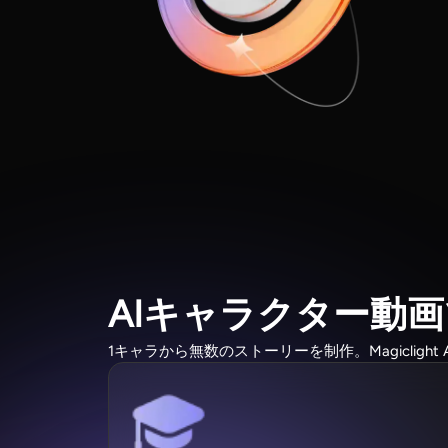
AIキャラクター動
1キャラから無数のストーリーを制作。Magicli