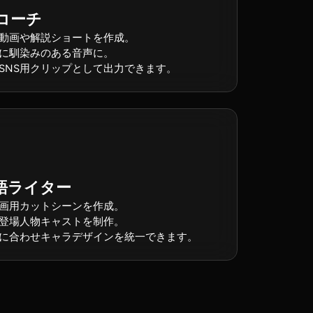
コーチ
動画や解説ショートを作成。
に馴染みのある音声に。
SNS用クリップとして出力できます。
語ライター
画用カットシーンを作成。
登場人物キャストを制作。
に合わせキャラデザインを統一できます。