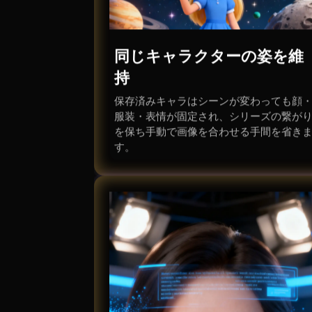
同じキャラクターの姿を維
持
保存済みキャラはシーンが変わっても顔
服装・表情が固定され、シリーズの繋が
を保ち手動で画像を合わせる手間を省き
す。