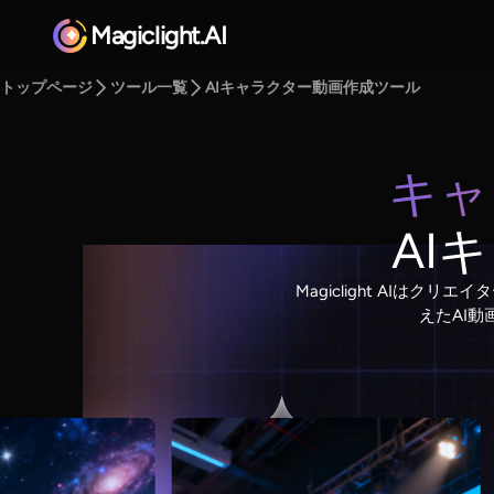
Magiclight.AI
トップページ
ツール一覧
AIキャラクター動画作成ツール
キャ
AI
Magiclight AI
えたAI