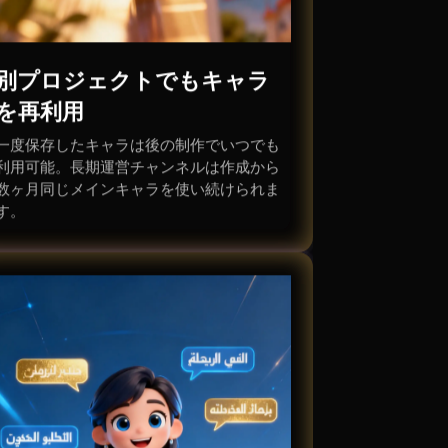
別プロジェクトでもキャラ
を再利用
一度保存したキャラは後の制作でいつでも
利用可能。長期運営チャンネルは作成から
数ヶ月同じメインキャラを使い続けられま
す。