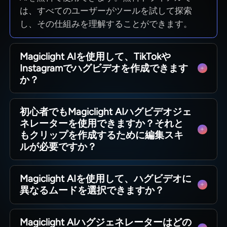
は、すべてのユーザーがツールを試して探索
し、その仕組みを理解することができます。
Magiclight AIを使用して、TikTokや
Instagramでハグビデオを作成できます
か？
はい。Magiclight AIでハグビデオを作成するの
初心者でもMagiclight AIハグビデオジェ
は簡単で迅速です。顔と詳細を鮮明に保ち、ソ
ネレーターを使用できますか？それと
ーシャル投稿用の長さ、スタイル、HDエクスポ
もクリップを作成するために編集スキ
ートも選択できます。
ルが必要ですか？
Magiclight AIは、初心者がドラッグ＆ドロッ
Magiclight AIを使用して、ハグビデオに
プ、タイピング、ハグの生成を行えるように構
異なるムードを選択できますか？
築されています。アニメーションとタイミング
を処理し、ユーザーは画像とプロンプトを選択
はい、Magiclight AIの無料ハグAIビデオジェネ
するだけです。
Magiclight AIハグジェネレーターはどの
レーターは、特定のムードを作成します。「楽