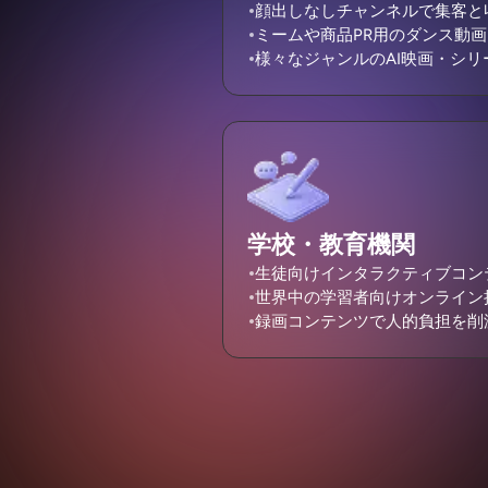
顔出しなしチャンネルで集客と
ミームや商品PR用のダンス動
様々なジャンルのAI映画・シリ
学校・教育機関
生徒向けインタラクティブコン
世界中の学習者向けオンライン
録画コンテンツで人的負担を削