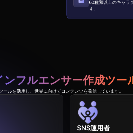
60種類以上のキャラ
す。
Iインフルエンサー作成ツー
ツールを活用し、世界に向けてコンテンツを発信しています。
SNS運用者