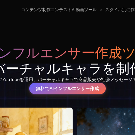
コンテンツ制作コンテスト
AI動画ツール
スタイル別に作
インフルエンサー作成
バーチャルキャラを制
やYouTubeを運用。バーチャルキャラで商品販売や社会メッセー
無料でAIインフルエンサー作成