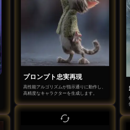
プロンプト忠実再現
高性能アルゴリズムが指示通りに動作し、
高精度なキャラクターを生成します。
I