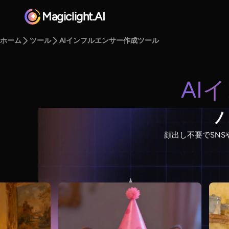
Magiclight.AI
ホーム
ツール
AIインフルエンサー作成ツール
AI
顔出し不要でSNS