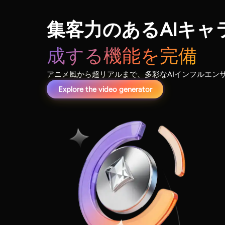
集客力のあるAIキ
成する機能を完備
アニメ風から超リアルまで、多彩なAIインフルエン
Explore the video generator