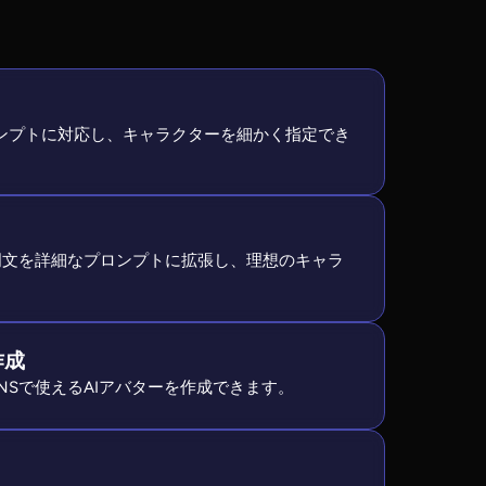
ロンプトに対応し、キャラクターを細かく指定でき
明文を詳細なプロンプトに拡張し、理想のキャラ
作成
NSで使えるAIアバターを作成できます。