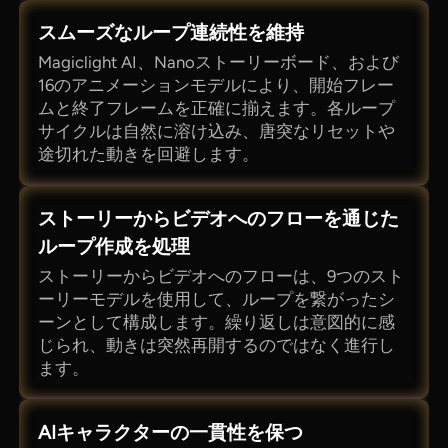
スムーズなループ連続性を維持
Magiclight AI、Nanoストーリーボード、および
16のアニメーションモデルにより、開始フレー
ムと終了フレームを正確に揃えます。各ループ
サイクルは自然に溶け込み、唐突なリセットや
途切れた動きを回避します。
ストーリーからビデオへのフローを通じた
ループ作成を処理
ストーリーからビデオへのフローは、9つのスト
ーリーモデルを使用して、ループを繋がったシ
ーンとして構成します。繰り返しは意図的に感
じられ、動きは突然再開するのではなく進行し
ます。
AIキャラクターの一貫性を保つ