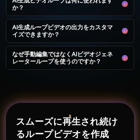
AI生成ビデオループは何に使われます
作成を試すことができます。Magiclight AIもま
か？
た、複雑な設定や編集を必要とせず、柔軟な実
験をサポートします。
ループ動画は、広告、リールの背景、連続的な
AI生成ループビデオの出力をカスタマ
視覚的ストーリーテリング形式をサポートしま
イズできますか？
す。Magiclight AIを使えば、コンテンツは長時
間の繰り返し視聴セッションを通じて視覚的に
動きのペーシング、トランジション、ループ構
安定したままです。
なぜ手動編集ではなくAIビデオジェネ
造は、より良い結果を得るために調整できま
レーターループを使うのですか？
す。Magiclight AIはより深い制御を提供し、出
力を創造的な方向性や意図に合わせます。
手動ルーピングには、シーン全体での正確なカ
ットとタイムラインの繰り返し調整が必要で
す。Magiclight AIを使用することで、労力を減
らしつつ、より滑らかで一貫性のあるループ再
生を維持できます。
スムーズに再生され続け
るループビデオを作成