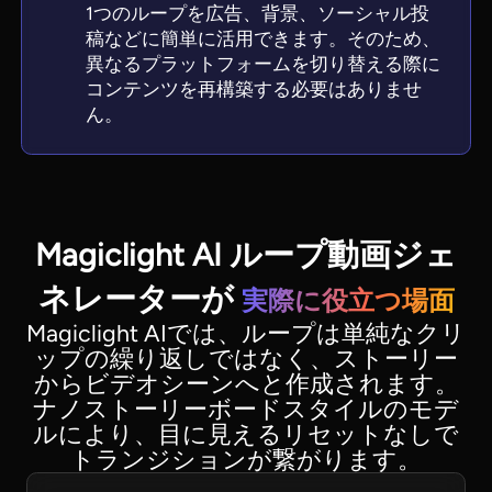
1つのループを広告、背景、ソーシャル投
稿などに簡単に活用できます。そのため、
異なるプラットフォームを切り替える際に
コンテンツを再構築する必要はありませ
ん。
Magiclight AI ループ動画ジェ
ネレーターが
実際に役立つ場面
Magiclight AIでは、ループは単純なクリ
ップの繰り返しではなく、ストーリー
からビデオシーンへと作成されます。
ナノストーリーボードスタイルのモデ
ルにより、目に見えるリセットなしで
トランジションが繋がります。