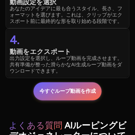
動画設定を選択
あなたのアイデアに最も合うスタイル、長さ、フ
ォーマットを選びます。これは、クリップがエク
スポート前に最終的な形を取り始める段階です。
4.
動画をエクスポート
出力設定を選択し、ループ動画を完成させます。
共有準備が整った滑らかなAI生成ループ動画をダ
ウンロードできます。
今すぐループ動画を作成
よくある質問
AIルーピングビ