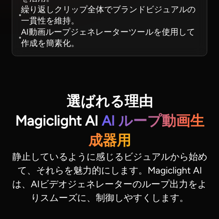
繰り返しクリップ全体でブランドビジュアルの
一貫性を維持。
AI動画ループジェネレーターツールを使用して
作成を簡素化。
選ばれる理由
Magiclight AI
AI ループ動画生
成器用
静止しているように感じるビジュアルから始め
て、それらを魅力的にします。Magiclight AI
は、AIビデオジェネレーターのループ出力をよ
りスムーズに、制御しやすくします。