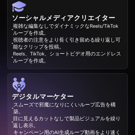
ソーシャルメディアクリエイター
複雑な編集なしでダイナミックなReels/TikTok
ループを作成。
視聴者の注意をより長く引き留める繰り返し可
能なクリップを投稿。
Reels、TikTok、ショートビデオ用のエンドレス
ループを作成。
デジタルマーケター
スムーズで邪魔になりにくいループ広告を構
築。
目に見えるカットなしで製品ビジュアルを繰り
返し表示。
キャンペーン用のAI生成ループ動画をより速く