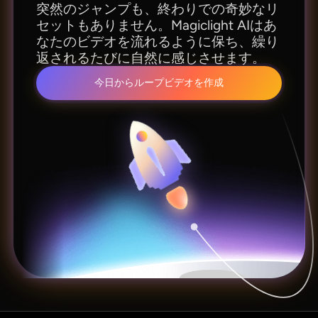
突然のジャンプも、終わりでの奇妙なリ
セットもありません。Magiclight AIはあ
なたのビデオを流れるように保ち、繰り
返されるたびに自然に感じさせます。
今日からループビデオを作成