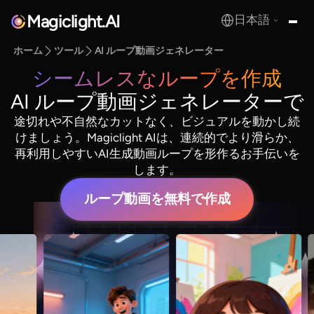
Magiclight.AI
日本語
MagicLight.AI
ホーム
ツール
AI ループ動画ジェネレーター
シームレスなループを作成
AI ループ動画ジェネレーターで
途切れや不自然なカットなく、ビジュアルを動かし続
けましょう。Magiclight AIは、連続的でより滑らか、
再利用しやすいAI生成動画ループを形作るお手伝いを
します。
ループ動画を無料で作成