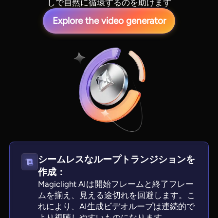
しで自然に循環するのを助けます
Explore the video generator
View all tools
シームレスなループトランジションを
作成：
Magiclight AIは開始フレームと終了フレー
ムを揃え、見える途切れを回避します。こ
れにより、AI生成ビデオループは連続的で
より視聴しやすいものになります