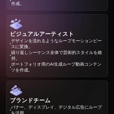
作成。
ビジュアルアーティスト
デザインを流れるようなループモーションピー
スに変換。
繰り返しシーケンス全体で芸術的スタイルを維
持。
ポートフォリオ用のAI生成ループ動画コンテン
ツを作成。
ブランドチーム
バナー、ディスプレイ、デジタル広告にループ
を活用。