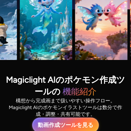
Magiclight AIのポケモン作成ツ
ールの
機能紹介
構想から完成画まで扱いやすい操作フロー。
Magiclight AIのポケモンイラストツールは数分で作
成・調整・共有可能です。
動画作成ツールを見る