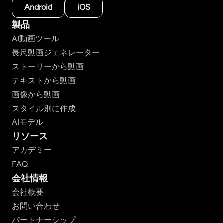
Android
iOS
製品
AI動画ツール
長尺動画ジェネレーター
ストーリーから動画
テキストから動画
画像から動画
スタイル別に作成
AIモデル
リソース
アカデミー
FAQ
会社情報
会社概要
お問い合わせ
パートナーシップ