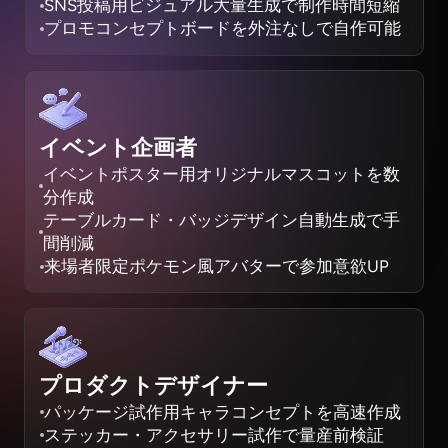
SNS投稿用ビジュアル大量生成で制作時間短縮
プロモコンセプトボードを外注なしで自作可能
イベント企画者
イベントポスター用オリジナルマスコットを数
分作成
テーブルカード・バッジデザイン自動生成で手
間削減
来場者限定ポケモン風アバターで参加意欲UP
プロダクトデザイナー
パッケージ試作用キャラコンセプトを高速作成
ステッカー・アクセサリー試作で量産前検証