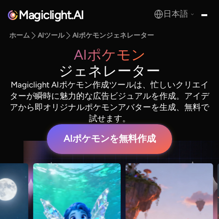
Magiclight.AI
日本語
MagicLight.AI
ホーム
AIツール
AIポケモンジェネレーター
AIポケモン
ジェネレーター
Magiclight AIポケモン作成ツールは、忙しいクリエイ
ターが瞬時に魅力的な広告ビジュアルを作成。アイデ
アから即オリジナルポケモンアバターを生成、無料で
試せます。
AIポケモンを無料作成