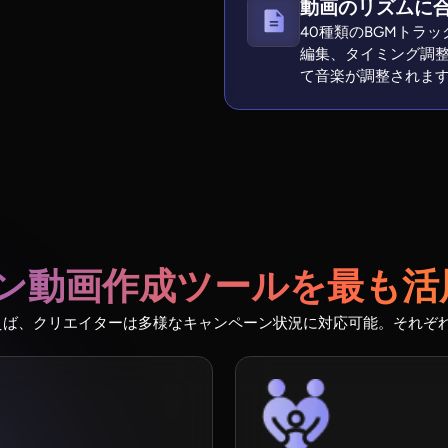
動画のリズムに合
40種類のBGMトラ
編集、タイミング調
て音楽が調整されま
ョン動画作成ツールを最も
ツールを使えば、クリエイターは多様なキャンペーン状況に対応可能。そ