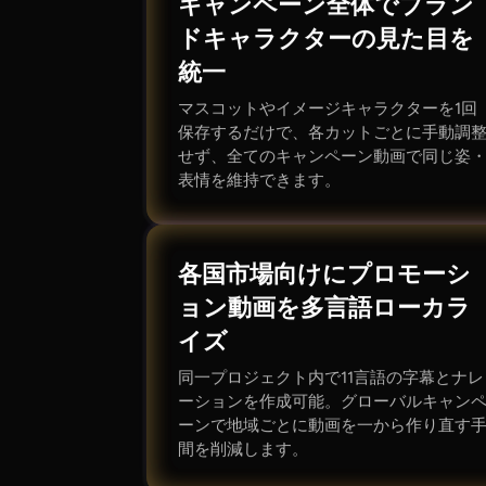
キャンペーン全体でブラン
ドキャラクターの見た目を
統一
マスコットやイメージキャラクターを1回
保存するだけで、各カットごとに手動調
せず、全てのキャンペーン動画で同じ姿
表情を維持できます。
各国市場向けにプロモーシ
ョン動画を多言語ローカラ
イズ
同一プロジェクト内で11言語の字幕とナレ
ーションを作成可能。グローバルキャン
ーンで地域ごとに動画を一から作り直す
間を削減します。