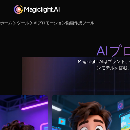
Magiclight.AI
ホーム
ツール
AIプロモーション動画作成ツール
AI
Magiclight AI
ンモデルを搭載