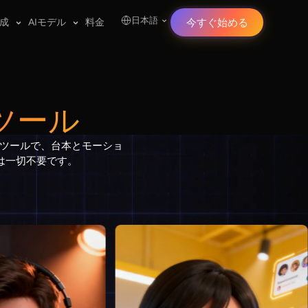
日本語
成
AIモデル
料金
今すぐ始める
ツール
動画ツールで、台本とモーショ
は一切不要です。