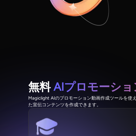
無料
AIプロモーシ
Magiclight AIのプロモーション動画作成
た宣伝コンテンツを作成できます。