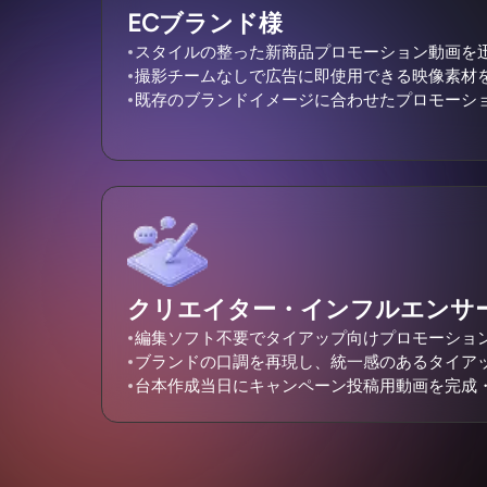
ECブランド様
スタイルの整った新商品プロモーション動画を
撮影チームなしで広告に即使用できる映像素材
既存のブランドイメージに合わせたプロモーシ
クリエイター・インフルエンサ
編集ソフト不要でタイアップ向けプロモーショ
ブランドの口調を再現し、統一感のあるタイア
台本作成当日にキャンペーン投稿用動画を完成