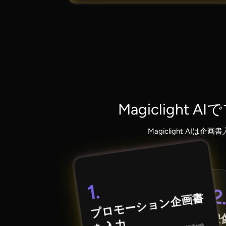
Magicligh
Magiclight 
1.
2
プ
ロ
モ
ー
シ
ョ
ン
企
画
書
を
入