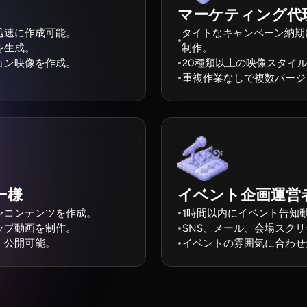
マーケティング代
迅速に作成可能。
タイトなキャンペーン納期
を生成。
制作。
ョン映像を作成。
20種類以上の映像スタイ
重複作業なしで複数バージ
ー様
イベント企画運営
ンコンテンツを作成。
1時間以内にイベント告知
ップ動画を制作。
SNS、メール、会場スクリ
・公開可能。
イベントの雰囲気に合わせ