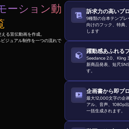
モーション動
訴求力の高いプ
9種類の台本テンプレ
覧
向けのフック、特典
します
使える宣伝動画を作成。
のあるビジュアル制作を一つの流れで
躍動感あふれる
Seedance 2.0、
新商品発表、短尺SN
す。
企画書から即プ
最大12,000文字
アル、音声、1080
一括生成されます。