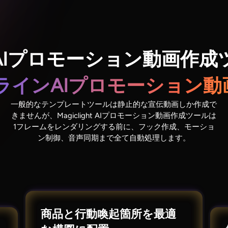
ロモーション動画作成ツール M
ラインAIプロモーション動
一般的なテンプレートツールは静止的な宣伝動画しか作成で
きませんが、Magiclight AIプロモーション動画作成ツールは
1フレームをレンダリングする前に、フック作成、モーショ
ン制御、音声同期まで全て自動処理します。
商品と行動喚起箇所を最適