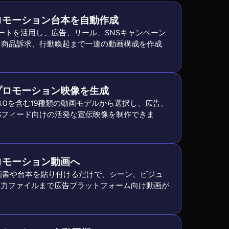
ロモーション台本を自動作成
ートを活用し、広告、リール、SNSキャンペーン
、商品訴求、行動喚起まで一連の動画構成を作成
プロモーション映像を生成
Kling 3.0を含む19種類の動画モデルから選択し、広告、
Sフィード向けの活発な宣伝映像を制作できま
ロモーション動画へ
の企画書や台本を貼り付けるだけで、シーン、ビジュ
p出力ファイルまで広告プラットフォーム向け動画が