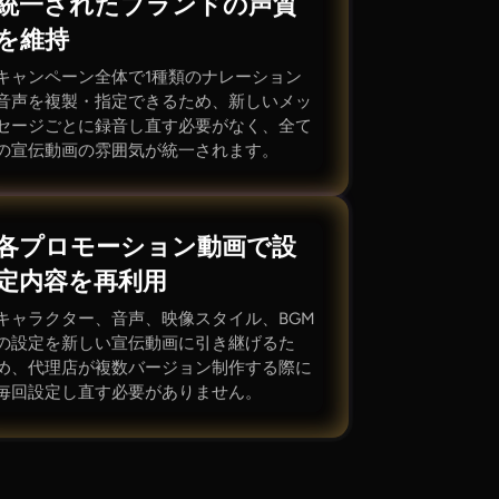
統一されたブランドの声質
を維持
キャンペーン全体で1種類のナレーション
音声を複製・指定できるため、新しいメッ
セージごとに録音し直す必要がなく、全て
の宣伝動画の雰囲気が統一されます。
各プロモーション動画で設
定内容を再利用
キャラクター、音声、映像スタイル、BGM
の設定を新しい宣伝動画に引き継げるた
め、代理店が複数バージョン制作する際に
毎回設定し直す必要がありません。