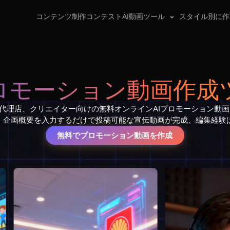
コンテンツ制作コンテスト
AI動画ツール
スタイル別に作
プロモーション動画作成
はブランド、代理店、クリエイター向けの無料オンラインAIプロモーション
。企画概要を入力するだけで投稿可能な宣伝動画が完成、編集経験
無料でプロモーション動画を作成