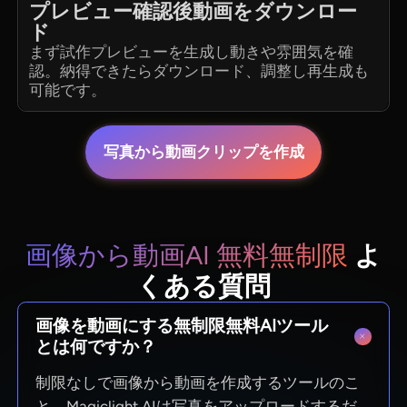
プレビュー確認後動画をダウンロー
ド
まず試作プレビューを生成し動きや雰囲気を確
認。納得できたらダウンロード、調整し再生成も
可能です。
写真から動画クリップを作成
画像から動画AI 無料無制限
よ
くある質問
画像を動画にする無制限無料AIツール
とは何ですか？
制限なしで画像から動画を作成するツールのこ
と。Magiclight AIは写真をアップロードするだ