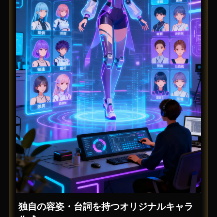
独自の容姿・台詞を持つオリジナルキャラ