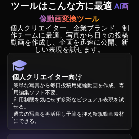
ツールはこんな方に最適
AI画
像動画変換ツール
個人クリエイター、企業ブランド、制
作チームに最適。写真から日々の投稿
動画を作成し、企画を迅速に公開、新
しい表現を試せます。
個人クリエイター向け
簡単な写真から毎日投稿用短編動画を作成、専
用編集ソフト不要。
利用制限を気にせず多彩なビジュアル表現を試
せる。
過去の写真を再活用し予算を抑え新規動画素材
にできる。