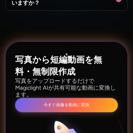
いますか？
げやすい仕様です。
リアル・シネマ風・イラスト調など20種類以上
の専用画風を用意。制作するコンテンツに合わ
せて自由に選べます。
写真から短編動画を無
料・無制限作成
写真をアップロードするだけで
Magiclight AIが共有可能な動画に変換し
ます。
今すぐ画像を動画に変換